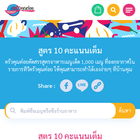
หน้าแรก
สูตรอาหาร
สูตร 10 คะแนนเต็ม
ร้านอาหาร
ครัวคุณต๋อยคัดสรรสูตรอาหารเมนูเด็ด 1,000 เมนู ที่ออกอากาศใน
รายการทีวีครัวคุณต๋อย ให้คุณสามารถทำได้เองง่ายๆ ที่บ้านคุณ
รายการย้อนหลัง
Share
:
เคล็ดลับก้นครัว
บทความ
ค้นหา
ข่าวสาร
สูตร 10 คะแนนเต็ม
ติดต่อเรา