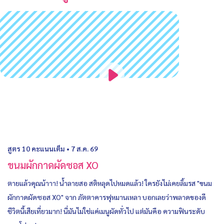
สูตร 10 คะแนนเต็ม
•
7 ส.ค. 69
ขนมผักกาดผัดซอส XO
ตายแล้วคุณน้าาา! น้ำลายสอ สติหลุดไปหมดแล้ว! ใครยังไม่เคยลิ้มรส "ขนม
ผักกาดผัดซอส XO" จาก ภัตตาคารฟุหมานเหลา บอกเลยว่าพลาดของดี
ชีวิตนี้เสียเที่ยวมาก! นี่มันไม่ใช่แค่เมนูผัดทั่วไป แต่มันคือ ความฟินระดับ