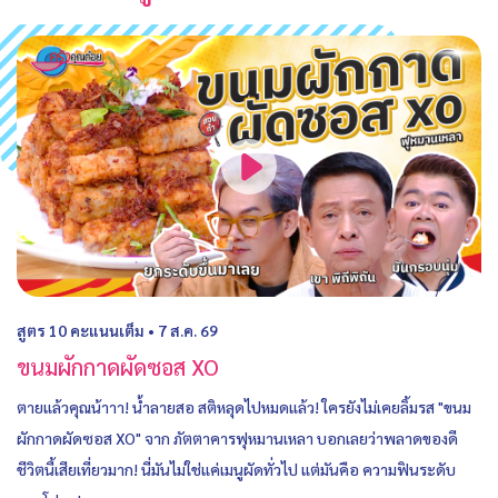
สูตร 10 คะแนนเต็ม
•
7 ส.ค. 69
ขนมผักกาดผัดซอส XO
ตายแล้วคุณน้าาา! น้ำลายสอ สติหลุดไปหมดแล้ว! ใครยังไม่เคยลิ้มรส "ขนม
ผักกาดผัดซอส XO" จาก ภัตตาคารฟุหมานเหลา บอกเลยว่าพลาดของดี
ชีวิตนี้เสียเที่ยวมาก! นี่มันไม่ใช่แค่เมนูผัดทั่วไป แต่มันคือ ความฟินระดับ