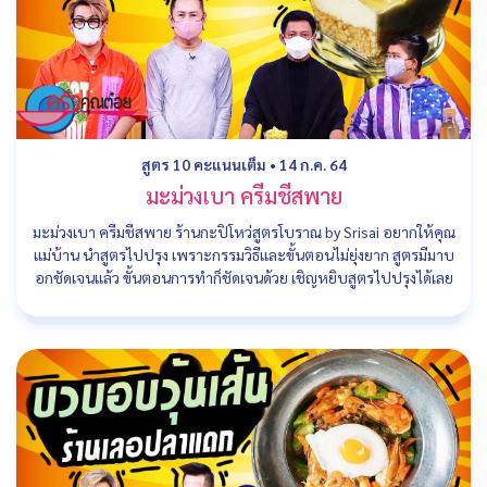
สูตร 10 คะแนนเต็ม
•
14 ก.ค. 64
มะม่วงเบา ครีมชีสพาย
มะม่วงเบา ครีมชีสพาย ร้านกะปิโหว่สูตรโบราณ by Srisai อยากให้คุณ
แม่บ้าน นำสูตรไปปรุง เพราะกรรมวิธีและขั้นตอนไม่ยุ่งยาก สูตรมีมาบ
อกชัดเจนแล้ว ขั้นตอนการทำก็ชัดเจนด้วย เชิญหยิบสูตรไปปรุงได้เลย