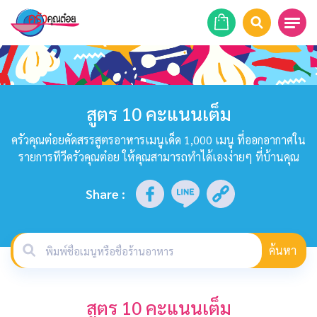
หน้าแรก
สูตรอาหาร
สูตร 10 คะแนนเต็ม
ร้านอาหาร
ครัวคุณต๋อยคัดสรรสูตรอาหารเมนูเด็ด 1,000 เมนู ที่ออกอากาศใน
รายการทีวีครัวคุณต๋อย ให้คุณสามารถทำได้เองง่ายๆ ที่บ้านคุณ
รายการย้อนหลัง
Share
:
เคล็ดลับก้นครัว
บทความ
ค้นหา
ข่าวสาร
สูตร 10 คะแนนเต็ม
ติดต่อเรา