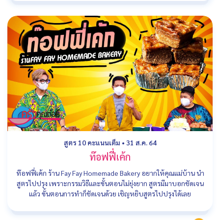
สูตร 10 คะแนนเต็ม
•
31 ส.ค. 64
ท๊อฟฟี่เค้ก
ท๊อฟฟี่เค้ก ร้าน Fay Fay Homemade Bakery อยากให้คุณแม่บ้าน นำ
สูตรไปปรุง เพราะกรรมวิธีและขั้นตอนไม่ยุ่งยาก สูตรมีมาบอกชัดเจน
แล้ว ขั้นตอนการทำก็ชัดเจนด้วย เชิญหยิบสูตรไปปรุงได้เลย