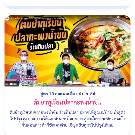
สูตร 10 คะแนนเต็ม
•
6 ก.ย. 64
ต้มยำทุเรียนปลากะพงน้ำข้น
ต้มยำทุเรียนปลากะพงน้ำข้น ร้านกินปลา อยากให้คุณแม่บ้าน นำสูตร
ไปปรุง เพราะกรรมวิธีและขั้นตอนไม่ยุ่งยาก สูตรมีมาบอกชัดเจนแล้ว
ขั้นตอนการทำก็ชัดเจนด้วย เชิญหยิบสูตรไปปรุงได้เลย