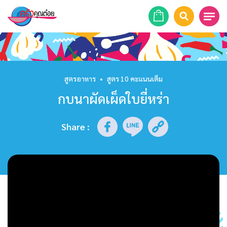
หน้าแรก
สูตรอาหาร
สูตรอาหาร
•
สูตร 10 คะแนนเต็ม
กบนาผัดเผ็ดใบยี่หร่า
ร้านอาหาร
รายการย้อนหลัง
Share
:
เคล็ดลับก้นครัว
บทความ
ข่าวสาร
ติดต่อเรา