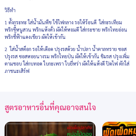
วิธีทำ
1 ตั้งกระทะ ใส่น้ำมันพืช ใช้ไฟกลาง รอให้ร้อนดี ใส่กะรเทียม
พริกขี้หนูสวน พริกแห้งคั่ว ผัดให้หอมดี ใส่กระชาย พริกไทยอ่อน
พริกชี้ฟ้าแดงเขียว ผัดให้เข้ากัน
2 ใส่น้ำสต็อก รอให้เดือด ปรุงรสด้วย น้ำปลา น้ำตาลทราย ซอส
ปรุงรส ซอสหอยนางรม พริกไทยป่น ผัดให้เข้ากัน ชิมรส ปรุงเพิ่ม
ตามชอบ ใส่กบทอด ใบกะเพรา ใบยี่หร่า ผัดให้แห้งดี ปิดไฟ ตักใส่
ภาชนะเสิร์ฟ
สูตรอาหารอื่นที่คุณอาจสนใจ