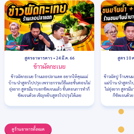
สูตรอาหารคาว
•
24 มี.ค. 66
สูตร 10 
ข้าวผัดกะเนย
ข้าวผัดกะเนย ร้านเลอปลาแดด อยากให้คุณแม่
ข้าวผัดปู ร้านขน
บ้าน นำสูตรไปปรุง เพราะกรรมวิธีและขั้นตอนไม่
แม่บ้าน นำสูตรไ
ยุ่งยาก สูตรมีมาบอกชัดเจนแล้ว ขั้นตอนการทำก็
ไม่ยุ่งยาก สูตรม
ชัดเจนด้วย เชิญหยิบสูตรไปปรุงได้เลย
ก็ชัดเจนด้ว
ดูร้านอาหารทั้งหมด