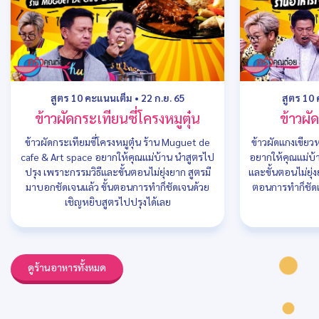
สูตร 10 คะแนนเต็ม
•
22 ก.ย. 65
สูตร 10
ข้าวผัดกระเทียนซี่โครงหมูตุ๋น
ข้าวผั
ข้าวผัดกระเทียมซี่โครงหมูตุ๋น ร้าน Muguet de
ข้าวผัดแกงเขียว
cafe & Art space อยากให้คุณแม่บ้าน นำสูตรไป
อยากให้คุณแม่บ้
ปรุง เพราะกรรมวิธีและขั้นตอนไม่ยุ่งยาก สูตรมี
และขั้นตอนไม่ยุ่
มาบอกชัดเจนแล้ว ขั้นตอนการทำก็ชัดเจนด้วย
ตอนการทำก็ชัดเ
เชิญหยิบสูตรไปปรุงได้เลย
ดูร้านอาหารทั้งหมด