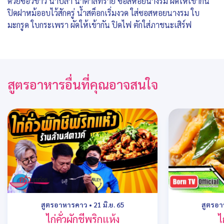
ด้วยซีอิ๊วขาว น้ำปลา น้ำตาลทราย ซอสหอยนางรม ผัดให้เข้ากัน
ปิดฝาหม้ออบไว้สักครู่ น้ำสต็อกเริ่มงวด ใส่ซอสหอยนางรม ใบ
มะกรูด ใบกระเพรา ผัดให้เข้ากัน ปิดไฟ ตักใส่ภาชนะเสิร์ฟ
สูตรอาหารอื่นที่คุณอาจสนใจ
สูตรอาหารคาว
•
21 มิ.ย. 65
สูตรอ
ไก่คั่วผักชีพริกแห้ง
ไ