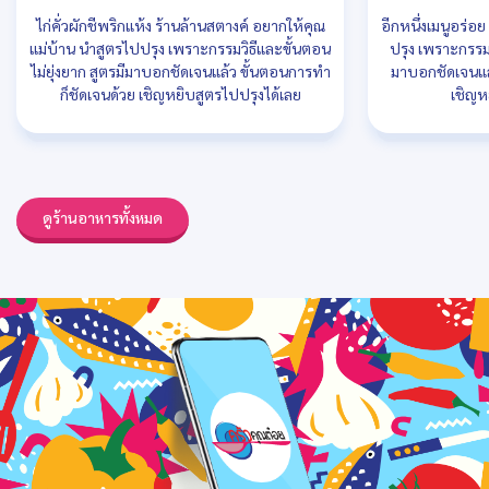
ไก่คั่วผักชีพริกแห้ง ร้านล้านสตางค์ อยากให้คุณ
อีกหนึ่งเมนูอร่อ
แม่บ้าน นำสูตรไปปรุง เพราะกรรมวิธีและขั้นตอน
ปรุง เพราะกรรมว
ไม่ยุ่งยาก สูตรมีมาบอกชัดเจนแล้ว ขั้นตอนการทำ
มาบอกชัดเจนแล
ก็ชัดเจนด้วย เชิญหยิบสูตรไปปรุงได้เลย
เชิญห
ดูร้านอาหารทั้งหมด