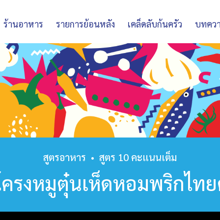
ร้านอาหาร
รายการย้อนหลัง
เคล็ดลับก้นครัว
บทคว
สูตรอาหาร
•
สูตร 10 คะแนนเต็ม
่โครงหมูตุ๋นเห็ดหอมพริกไท