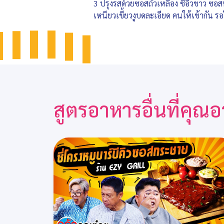
3 ปรุงรสด้วยซอสถั่วเหลือง ซีอิ๊วขาว ซ
เหนียวเขี้ยวงูบดละเอียด คนให้เข้ากัน รอใ
สูตรอาหารอื่นที่คุ