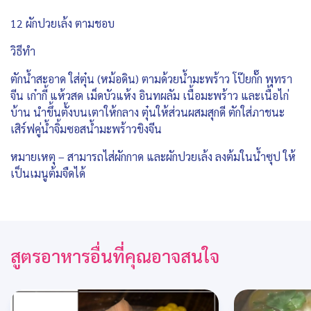
12 ผักปวยเล้ง ตามชอบ
วิธีทำ
ตักน้ำสะอาด ใส่ตุ๋น (หม้อดิน) ตามด้วยน้ำมะพร้าว โป๊ยกั๊ก พุทรา
จีน เก๋ากี้ แห้วสด เม็ดบัวแห้ง อินทผลัม เนื้อมะพร้าว และเนื้อไก่
บ้าน นำขึ้นตั้งบนเตาให้กลาง ตุ๋นให้ส่วนผสมสุกดี ตักใส่ภาชนะ
เสิร์ฟคู่น้ำจิ้มซอสน้ำมะพร้าวขิงจีน
หมายเหตุ – สามารถไส่ผักกาด และผักปวยเล้ง ลงต้มในน้ำซุป ให้
เป็นเมนูต้มจืดได้
สูตรอาหารอื่นที่คุณอาจสนใจ