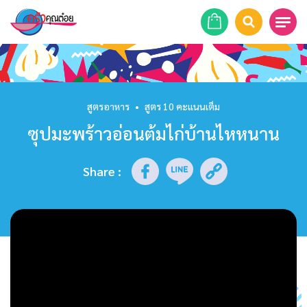
หน้าแรก
สูตรอาหาร
สูตรอาหาร
•
สูตร 10 คะแนนเต็ม
ซุปมะพร้าวอ่อนต้มไก่บ้านไหหนาน
ร้านอาหาร
รายการย้อนหลัง
Share
:
เคล็ดลับก้นครัว
บทความ
ข่าวสาร
ติดต่อเรา