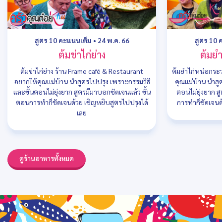
สูตร 10 คะแนนเต็ม
•
24 พ.ค. 66
สูตร 10 
ต้มข่าไก่ย่าง
ต้มย
ต้มข่าไก่ย่าง ร้าน Frame café & Restaurant
ต้มยำไก่หน่อกระ
อยากให้คุณแม่บ้าน นำสูตรไปปรุง เพราะกรรมวิธี
คุณแม่บ้าน นำสู
และขั้นตอนไม่ยุ่งยาก สูตรมีมาบอกชัดเจนแล้ว ขั้น
ตอนไม่ยุ่งยาก ส
ตอนการทำก็ชัดเจนด้วย เชิญหยิบสูตรไปปรุงได้
การทำก็ชัดเจนด
เลย
ดูร้านอาหารทั้งหมด