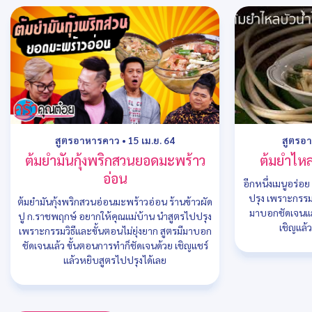
สูตรอาหารคาว
•
15 เม.ย. 64
สูตรอ
ต้มยำมันกุ้งพริกสวนยอดมะพร้าว
ต้มยำไห
อ่อน
อีกหนึ่งเมนูอร่อ
ปรุง เพราะกรรมว
ต้มยำมันกุ้งพริกสวนอ่อนมะพร้าวอ่อน ร้านข้าวผัด
มาบอกชัดเจนแล
ปู ก.ราชพฤกษ์ อยากให้คุณแม่บ้าน นำสูตรไปปรุง
เชิญแล้
เพราะกรรมวิธีและขั้นตอนไม่ยุ่งยาก สูตรมีมาบอก
ชัดเจนแล้ว ขั้นตอนการทำก็ชัดเจนด้วย เชิญแชร์
แล้วหยิบสูตรไปปรุงได้เลย