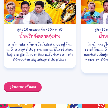
สูตร 10 คะแนนเต็ม
•
30 ส.ค. 65
สูตร 10 
น้ำพริกกังสดาลกุ้งย่าง
น้ำพ
น้ำพริกกังสดาลกุ้งย่าง ร้านวิเสทสรร อยากให้คุณ
น้ำพริกสละปูไข
แม่บ้าน นำสูตรไปปรุง เพราะกรรมวิธีและขั้นตอน
อยากให้คุณแม่บ้
ไม่ยุ่งยาก สูตรมีมาบอกชัดเจนแล้ว ขั้นตอนการทำ
และขั้นตอนไม่ยุ่
ก็ชัดเจนด้วย เชิญหยิบสูตรไปปรุงได้เลย
ตอนการทำก็ชัดเ
ดูร้านอาหารทั้งหมด