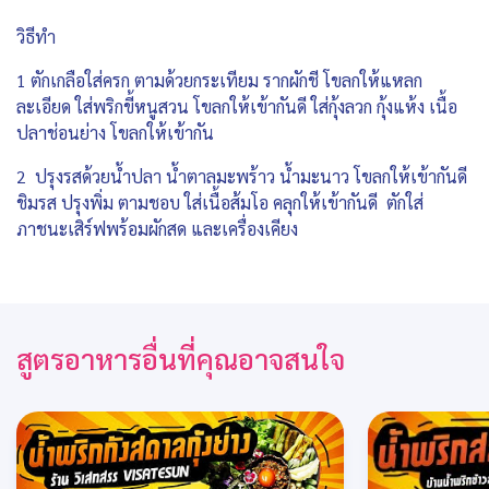
วิธีทำ
1 ตักเกลือใส่ครก ตามด้วยกระเทียม รากผักชี โขลกให้แหลก
ละเอียด ใส่พริกขี้หนูสวน โขลกให้เข้ากันดี ใส่กุ้งลวก กุ้งแห้ง เนื้อ
ปลาช่อนย่าง โขลกให้เข้ากัน
2 ปรุงรสด้วยน้ำปลา น้ำตาลมะพร้าว น้ำมะนาว โขลกให้เข้ากันดี
ชิมรส ปรุงพิ่ม ตามชอบ ใส่เนื้อส้มโอ คลุกให้เข้ากันดี ตักใส่
ภาชนะเสิร์ฟพร้อมผักสด และเครื่องเคียง
สูตรอาหารอื่นที่คุณอาจสนใจ