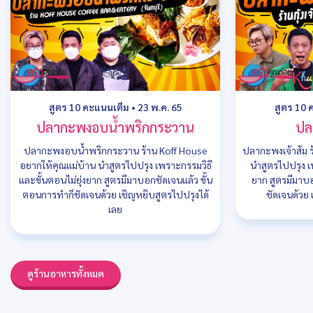
สูตร 10 คะแนนเต็ม
•
23 พ.ค. 65
สูตร 10 
ปลากะพงอบน้ำพริกกระวาน
ปล
ปลากะพงอบน้ำพริกกระวาน ร้าน Koff House
ปลากะพงเจ้าส้ม ร้
อยากให้คุณแม่บ้าน นำสูตรไปปรุง เพราะกรรมวิธี
นำสูตรไปปรุง เพ
และขั้นตอนไม่ยุ่งยาก สูตรมีมาบอกชัดเจนแล้ว ขั้น
ยาก สูตรมีมาบ
ตอนการทำก็ชัดเจนด้วย เชิญหยิบสูตรไปปรุงได้
ชัดเจนด้วย 
เลย
ดูร้านอาหารทั้งหมด