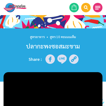
หน้าแรก
สูตรอาหาร
สูตรอาหาร
•
สูตร 10 คะแนนเต็ม
ปลากะพงซอสมะขาม
ร้านอาหาร
รายการย้อนหลัง
Share
:
เคล็ดลับก้นครัว
บทความ
ข่าวสาร
ติดต่อเรา