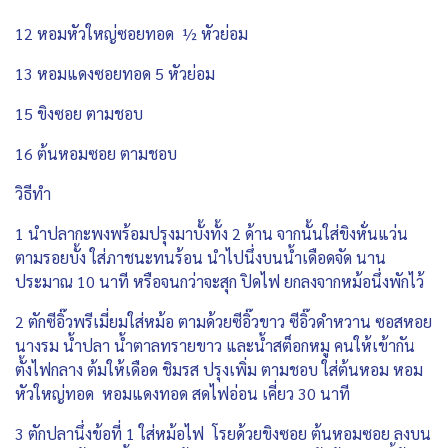
12 หอมหัวใหญ่ซอยทอด ½ หัวย่อม
13 หอมแดงซอยทอด 5 หัวย่อม
15 ขิงซอย ตามชอบ
16 ต้นหอมซอย ตามชอบ
วิธีทำ
1 นำปลากะพงพร้อมปรุงมาบั้งทั้ง 2 ด้าน จากนั้นใส่ขิงหั่นแว่น
ตามรอยบั้ง ใส่ภาชนะทนร้อน นำไปนึ่งบนน้ำเดือดจัด นาน
ประมาณ 10 นาที หรือจนกว่าจะสุก ปิดไฟ ยกลงจากหม้อนึ่งพักไว้
2 ตักซีอิ๊วพรีเมี่ยมใส่หม้อ ตามด้วยซีอิ๊วขาว ซีอิ๊วดำหวาน ซอสหอย
นางรม น้ำปลา น้ำตาลทรายขาว และน้ำสต็อกหมู คนให้เข้ากัน
ตั้งไฟกลาง ต้มให้เดือด ชิมรส ปรุงเพิ่ม ตามชอบ ใส่ต้นหอม หอม
หัวใหญ่ทอด หอมแดงทอด สดไฟอ่อน เคี่ยว 30 นาที
3 ตักปลานึ่งข้อที่ 1 ใส่หม้อไฟ โรยด้วยขิงซอย ต้นหอมซอย ลงบน