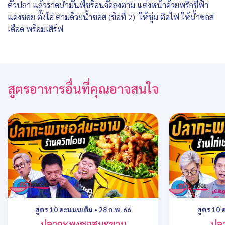
ตัวปลา แล้วราดน้ำมันพืชร้อนจัดลงตาม แต่งหน้าด้วยพริกชี้ฟ้า
แดงซอย ตั้งโอ๋ ตามด้วยน้ำซอส (ข้อที่ 2) ให้ชุ่ม ติดไฟ ให้น้ำซอส
เดือด พร้อมเสิร์ฟ
สูตรอาหารอื่นที่คุณอาจสนใจ
สูตร 10 คะแนนเต็ม
•
28 ก.พ. 66
สูตร 10 
ปลากะพงซอสมะขาม
ปล