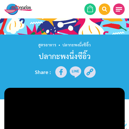
หน้าแรก
สูตรอาหาร
สูตรอาหาร
•
ปลากะพงนึ่งซีอิ๊ว
ปลากะพงนึ่งซีอิ๊ว
ร้านอาหาร
รายการย้อนหลัง
Share
:
เคล็ดลับก้นครัว
บทความ
ข่าวสาร
ติดต่อเรา