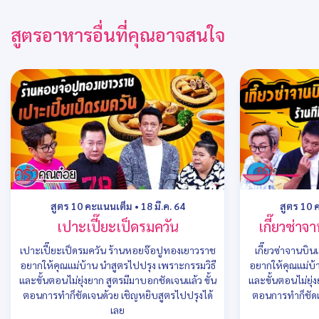
สูตรอาหารอื่นที่คุณอาจสนใจ
สูตร 10 คะแนนเต็ม
•
18 มี.ค. 64
สูตร 10 
เปาะเปี๊ยะเป็ดรมควัน
เกี๊ยวซ่าจ
เปาะเปี๊ยะเป็ดรมควัน ร้านหอยจ๊อปูทองเยาวราช
เกี๊ยวซ่าจานบินเน
อยากให้คุณแม่บ้าน นำสูตรไปปรุง เพราะกรรมวิธี
อยากให้คุณแม่บ้
และขั้นตอนไม่ยุ่งยาก สูตรมีมาบอกชัดเจนแล้ว ขั้น
และขั้นตอนไม่ยุ่
ตอนการทำก็ชัดเจนด้วย เชิญหยิบสูตรไปปรุงได้
ตอนการทำก็ชัดเ
เลย