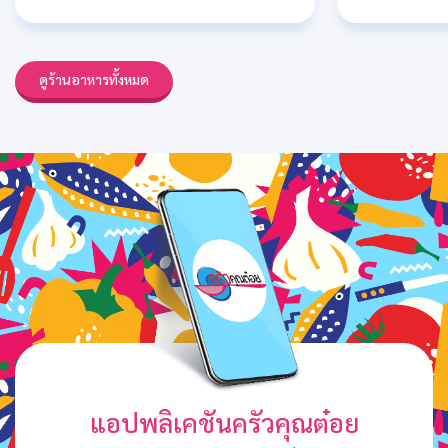
ดูร้านอาหารทั้งหมด
แอปพลิเคชันครัวคุณต๋อย