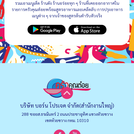
รวมเอาเมนูเด็ด ร้านดัง ร้านอร่อยทุก ๆ ร้านที่เคยออกอากาศใน
รายการครัวคุณต๋อยพร้อมสูตรอาหารและเคล็ดลับ การปรุงอาหาร
เมนูต่าง ๆ จากเจ้าของสูตรต้นตำรับตัวจริง
บริษัท บอร์น โปรเจค จำกัด(สำนักงานใหญ่)
288 ซอยส.ธรณินทร์ 2 ถนนประชาอุทิศ แขวงหัวยขวาง
เขตห้วยขวาง กทม. 10310