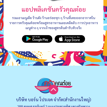
แอปพลิเคชันครัวคุณต๋อย
รวมเอาเมนูเด็ด ร้านดัง ร้านอร่อยทุก ๆ ร้านที่เคยออกอากาศใน
รายการครัวคุณต๋อยพร้อมสูตรอาหารและเคล็ดลับ การปรุงอาหาร
เมนูต่าง ๆ จากเจ้าของสูตรต้นตำรับตัวจริง
บริษัท บอร์น โปรเจค จำกัด(สำนักงานใหญ่)
288 ซอยส.ธรณินทร์ 2 ถนนประชาอุทิศ แขวงหัวยขวาง