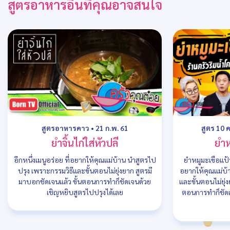
สูตรอาหารอื่นที่คุณอาจสนใจ
สูตรอาหารคาว
•
21 ก.พ. 61
สูตร 10 
ยำจิ้นไก่ใส่หัวปลี
ยำห
อีกหนึ่งเมนูอร่อย ที่อยากให้คุณแม่บ้าน นำสูตรไป
ยำหมูมะเขือแป้น
ปรุง เพราะกรรมวิธีและขั้นตอนไม่ยุ่งยาก สูตรมี
อยากให้คุณแม่บ้
มาบอกชัดเจนแล้ว ขั้นตอนการทำก็ชัดเจนด้วย
และขั้นตอนไม่ยุ่
เชิญหยิบสูตรไปปรุงได้เลย
ตอนการทำก็ชัดเ