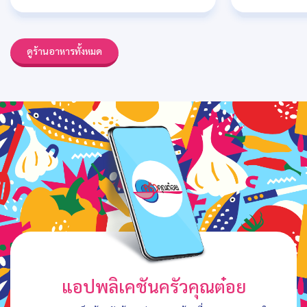
ดูร้านอาหารทั้งหมด
แอปพลิเคชันครัวคุณต๋อย