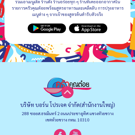
รวมเอาเมนูเด็ด ร้านดัง ร้านอร่อยทุก ๆ ร้านที่เคยออกอากาศใน
รายการครัวคุณต๋อยพร้อมสูตรอาหารและเคล็ดลับ การปรุงอาหาร
เมนูต่าง ๆ จากเจ้าของสูตรต้นตำรับตัวจริง
บริษัท บอร์น โปรเจค จำกัด(สำนักงานใหญ่)
288 ซอยส.ธรณินทร์ 2 ถนนประชาอุทิศ แขวงหัวยขวาง
เขตห้วยขวาง กทม. 10310