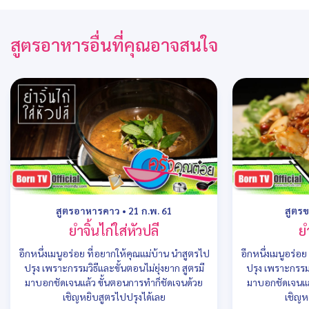
สูตรอาหารอื่นที่คุณอาจสนใจ
สูตรอาหารคาว
•
21 ก.พ. 61
สูตรข
ยำจิ้นไก่ใส่หัวปลี
ย
อีกหนึ่งเมนูอร่อย ที่อยากให้คุณแม่บ้าน นำสูตรไป
อีกหนึ่งเมนูอร่อ
ปรุง เพราะกรรมวิธีและขั้นตอนไม่ยุ่งยาก สูตรมี
ปรุง เพราะกรรมว
มาบอกชัดเจนแล้ว ขั้นตอนการทำก็ชัดเจนด้วย
มาบอกชัดเจนแล
เชิญหยิบสูตรไปปรุงได้เลย
เชิญห