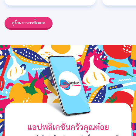
ดูร้านอาหารทั้งหมด
แอปพลิเคชันครัวคุณต๋อย