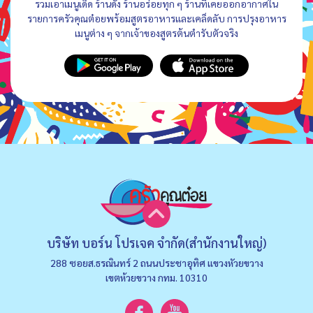
รวมเอาเมนูเด็ด ร้านดัง ร้านอร่อยทุก ๆ ร้านที่เคยออกอากาศใน
รายการครัวคุณต๋อยพร้อมสูตรอาหารและเคล็ดลับ การปรุงอาหาร
เมนูต่าง ๆ จากเจ้าของสูตรต้นตำรับตัวจริง
บริษัท บอร์น โปรเจค จำกัด(สำนักงานใหญ่)
288 ซอยส.ธรณินทร์ 2 ถนนประชาอุทิศ แขวงหัวยขวาง
เขตห้วยขวาง กทม. 10310