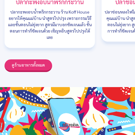
ปลากะพงอบน้ำพริกกระวาน
ปลาช่อ
ปลากะพงอบน้ำพริกกระวาน ร้าน Koff House
ปลาช่อนหลงไฟใส่
อยากให้คุณแม่บ้าน นำสูตรไปปรุง เพราะกรรมวิธี
คุณแม่บ้าน นำสู
และขั้นตอนไม่ยุ่งยาก สูตรมีมาบอกชัดเจนแล้ว ขั้น
ตอนไม่ยุ่งยาก ส
ตอนการทำก็ชัดเจนด้วย เชิญหยิบสูตรไปปรุงได้
การทำก็ชัดเจนด
เลย
ดูร้านอาหารทั้งหมด