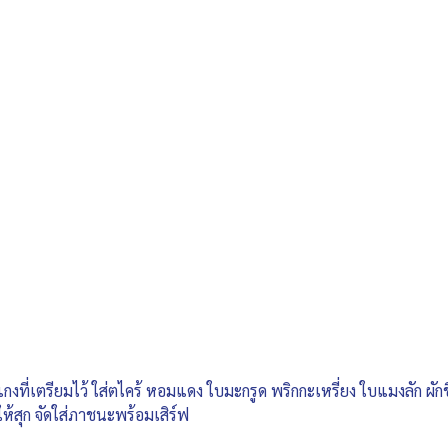
แกงที่เตรียมไว้ ใส่ตไคร้ หอมแดง ใบมะกรูด พริกกะเหรี่ยง ใบแมงลัก ผั
ห้สุก จัดใส่ภาชนะพร้อมเสิร์ฟ