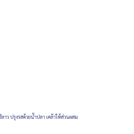
กชีลาว ปรุงรสด้วยน้ำปลา เคล้าให้ส่วนผสม