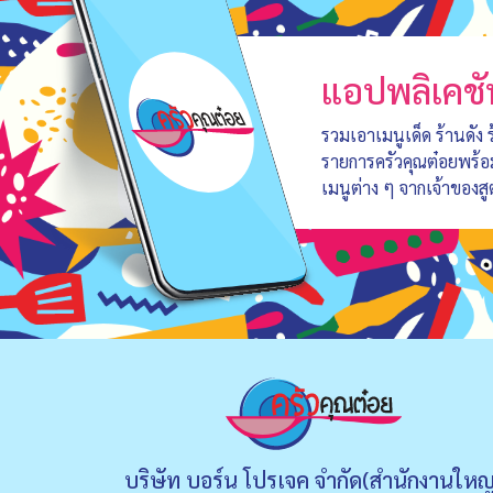
แอปพลิเคชั
รวมเอาเมนูเด็ด ร้านดัง
รายการครัวคุณต๋อยพร้
เมนูต่าง ๆ จากเจ้าของสู
บริษัท บอร์น โปรเจค จำกัด(สำนักงานใหญ