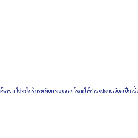
้แหลก ใส่ตะไคร้ กระเทียม หอมแดง โขลกให้ส่วนผสมละเอียดเป็นเนื้อเดี