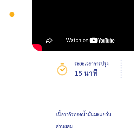
ระยะเวลาการปรุง
15 นาที
เนื้อวากิวทอดน้ำมันมะแขว่น
ส่วนผสม