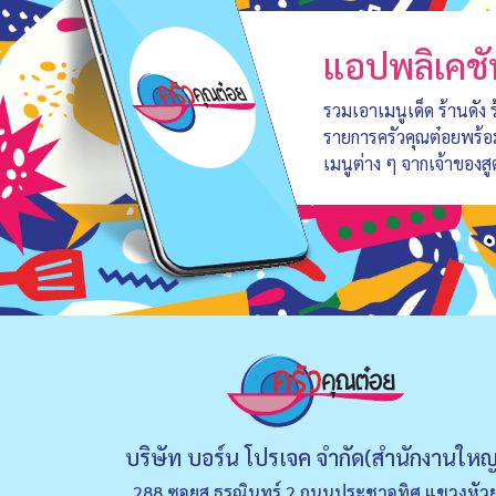
แอปพลิเคชั
รวมเอาเมนูเด็ด ร้านดัง
รายการครัวคุณต๋อยพร้
เมนูต่าง ๆ จากเจ้าของสู
บริษัท บอร์น โปรเจค จำกัด(สำนักงานใหญ
288 ซอยส.ธรณินทร์ 2 ถนนประชาอุทิศ แขวงหัว