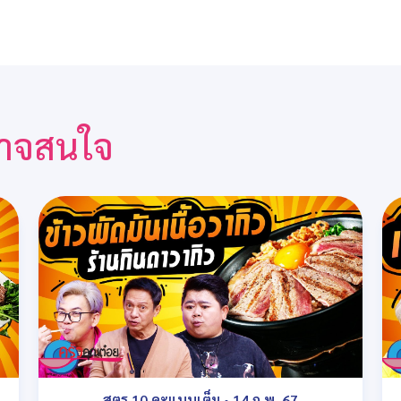
ณอาจสนใจ
สูตร 10 คะแนนเต็ม
•
14 ก.พ. 67