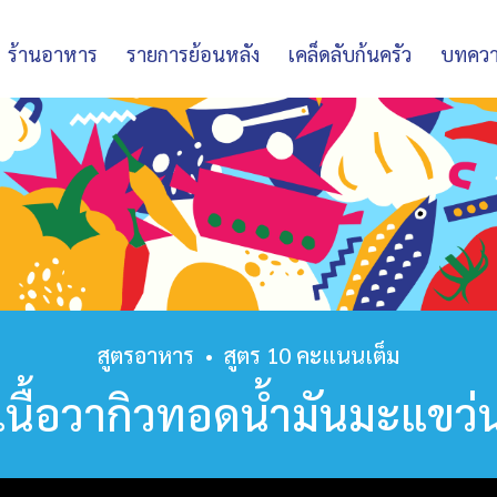
ร้านอาหาร
รายการย้อนหลัง
เคล็ดลับก้นครัว
บทคว
สูตรอาหาร
•
สูตร 10 คะแนนเต็ม
เนื้อวากิวทอดน้ำมันมะแขว่