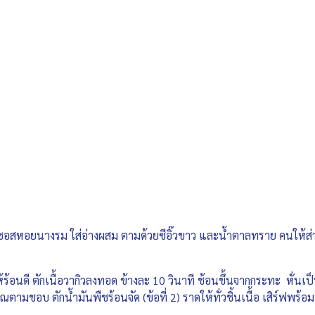
ซอสหอยนางรม ใส่อ่างผสม ตามด้วยซีอิ๊วขาว และน้ำตาลทราย คนให้ส่ว
้ร้อนดี ตักเนื้อวากิวลงทอด ข้างละ 10 วินาที ช้อนขึ้นจากกระทะ หั่นเป็
ณตามชอบ ตักน้ำมันพืชร้อนจัด (ข้อที่ 2) ราดให้ทั่วชิ้นเนื้อ เสิร์ฟพร้อ