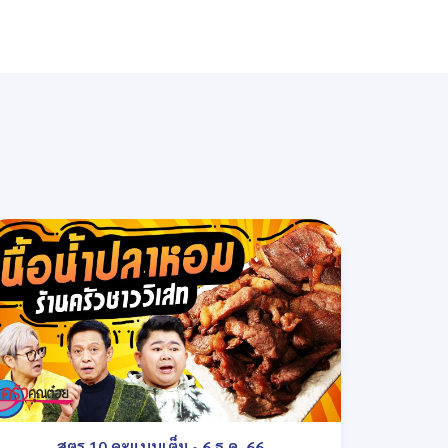
สูตร 10 คะแนนเต็ม
•
6 ธ.ค. 66