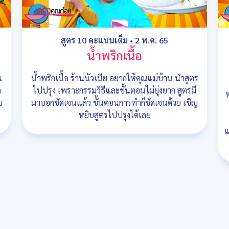
สูตร 10 คะแนนเต็ม
•
2 พ.ค. 65
น้ำพริกเนื้อ
น
น้ำพริกเนื้อ ร้านนัวเนีย อยากให้คุณแม่บ้าน นำสูตร
ก
ไปปรุง เพราะกรรมวิธีและขั้นตอนไม่ยุ่งยาก สูตรมี
ห
ย
มาบอกชัดเจนแล้ว ขั้นตอนการทำก็ชัดเจนด้วย เชิญ
หยิบสูตรไปปรุงได้เลย
แ