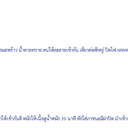
ตาลมะพร้าว น้ำตาลทราย คนให้ละลายเข้ากัน เคี่ยวต่อสักครู่ ปิดไฟ ยกลง
้าให้เข้ากันดี หมักให้เนื้อดูน้ำหมัก 30 นาที ตักใส่ภาชนะมีฝาปิด นำเข