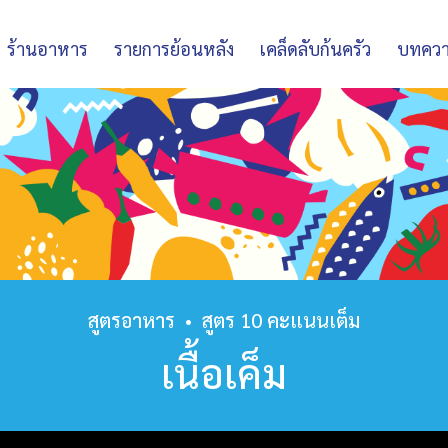
ร้านอาหาร
รายการย้อนหลัง
เคล็ดลับก้นครัว
บทคว
สูตรอาหาร
•
สูตร 10 คะแนนเต็ม
เนื้อเค็ม