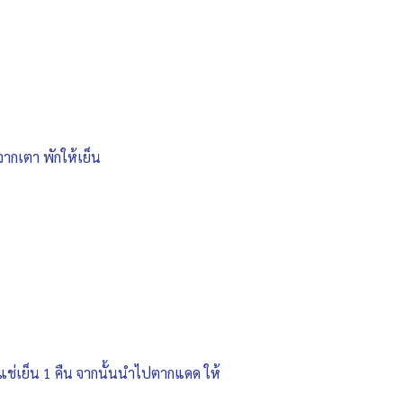
จากเตา พักให้เย็น
้าแช่เย็น 1 คืน จากนั้นนำไปตากแดด ให้