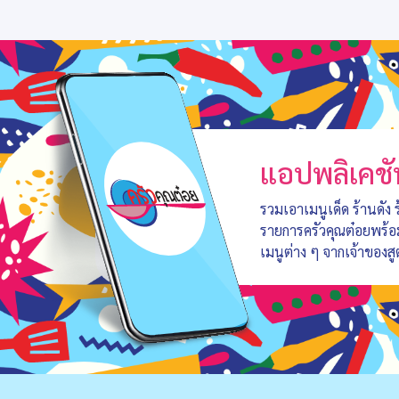
แอปพลิเคชั
รวมเอาเมนูเด็ด ร้านดัง
รายการครัวคุณต๋อยพร้
เมนูต่าง ๆ จากเจ้าของสู