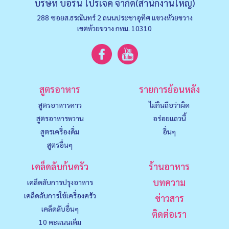
บริษัท บอร์น โปรเจค จำกัด(สำนักงานใหญ่)
288 ซอยส.ธรณินทร์ 2 ถนนประชาอุทิศ แขวงหัวยขวาง
เขตห้วยขวาง กทม. 10310
สูตรอาหาร
รายการย้อนหลัง
สูตรอาหารคาว
ไม่กินถือว่าผิด
สูตรอาหารหวาน
อร่อยแถวนี้
สูตรเครื่องดื่ม
อื่นๆ
สูตรอื่นๆ
เคล็ดลับก้นครัว
ร้านอาหาร
บทความ
เคล็ดลับการปรุงอาหาร
เคล็ดลับการใช้เครื่องครัว
ข่าวสาร
เคล็ดลับอื่นๆ
ติดต่อเรา
10 คะแนนเต็ม