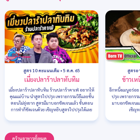
สูตร 10 คะแนนเต็ม
•
5 ต.ค. 65
สูตรอ
เมี่ยงปลาร้าปลาทับทิม
ข้าวเห
เมี่ยงปลาร้าปลาทับทิม ร้านปลาร้าคาเฟ่ อยากให้
อีกหนึ่งเมนูอร่อ
คุณแม่บ้าน นำสูตรไปปรุง เพราะกรรมวิธีและขั้น
ปรุง เพราะกรรมว
ตอนไม่ยุ่งยาก สูตรมีมาบอกชัดเจนแล้ว ขั้นตอน
มาบอกชัดเจนแล
การทำก็ชัดเจนด้วย เชิญหยิบสูตรไปปรุงได้เลย
เชิญห
ดูร้านอาหารทั้งหมด