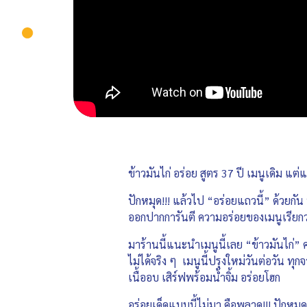
ข้าวมันไก่ อร่อย สูตร 37 ปี เมนูเดิม แต่แ
ปักหมุด!!! แล้วไป “อร่อยแถวนี้” ด้วยกัน 
ออกปากการันตี ความอร่อยของเมนูเรียกว
มาร้านนี้แนะนำเมนูนี้เลย “ข้าวมันไก่” คว
ไม่ได้จริง ๆ เมนูนี้ปรุงใหม่วันต่อวัน ทุ
เนื้ออบ เสิร์ฟพร้อมน้ำจิ้ม อร่อยโฮก
อร่อยเด็ดแบบนี้ไม่มา คือพลาด!!! ปักหมุ