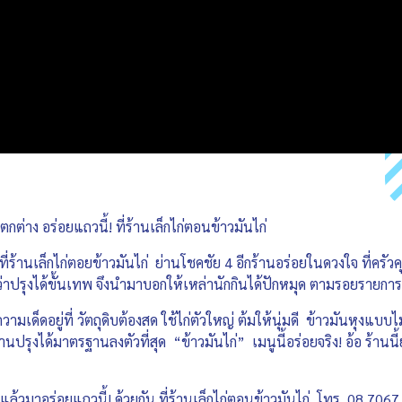
ตกต่าง อร่อยแถวนี้! ที่ร้านเล็กไก่ตอนข้าวมันไก่
ที่ร้านเล็กไก่ตอยข้าวมันไก่ ย่านโชคชัย 4 อีกร้านอร่อยในดวงใจ ที่ครัวค
่าปรุงได้ขั้นเทพ จึงนำมาบอกให้เหล่านักกินได้ปักหมุด ตามรอยรายการ
ามเด็ดอยู่ที่ วัตถุดิบต้องสด ใช้ไก่ตัวใหญ่ ต้มให้นุ่มดี ข้าวมันหุงแบบไ
กจานปรุงได้มาตรฐานลงตัวที่สุด “ข้าวมันไก่” เมนูนี้อร่อยจริง! อ้อ ร้านน
ดแล้วมาอร่อยแถวนี้! ด้วยกัน ที่ร้านเล็กไก่ตอนข้าวมันไก่ โทร. 08 70