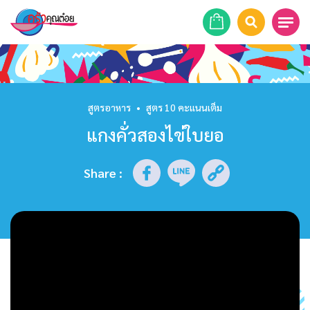
หน้าแรก
สูตรอาหาร
สูตรอาหาร
•
สูตร 10 คะแนนเต็ม
แกงคั่วสองไข่ใบยอ
ร้านอาหาร
รายการย้อนหลัง
Share
:
เคล็ดลับก้นครัว
บทความ
ข่าวสาร
ติดต่อเรา