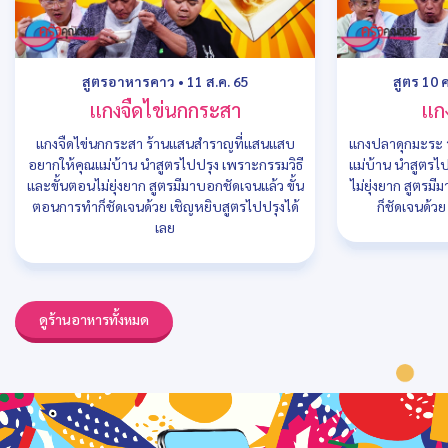
สูตรอาหารคาว
•
11 ส.ค. 65
สูตร 10 
แกงจืดไข่นกกระสา
แก
แกงจืดไข่นกกระสา ร้านแสนสำราญที่แสนแสบ
แกงปลาดุกมะระ ร
อยากให้คุณแม่บ้าน นำสูตรไปปรุง เพราะกรรมวิธี
แม่บ้าน นำสูตรไ
และขั้นตอนไม่ยุ่งยาก สูตรมีมาบอกชัดเจนแล้ว ขั้น
ไม่ยุ่งยาก สูตรม
ตอนการทำก็ชัดเจนด้วย เชิญหยิบสูตรไปปรุงได้
ก็ชัดเจนด้ว
เลย
ดูร้านอาหารทั้งหมด