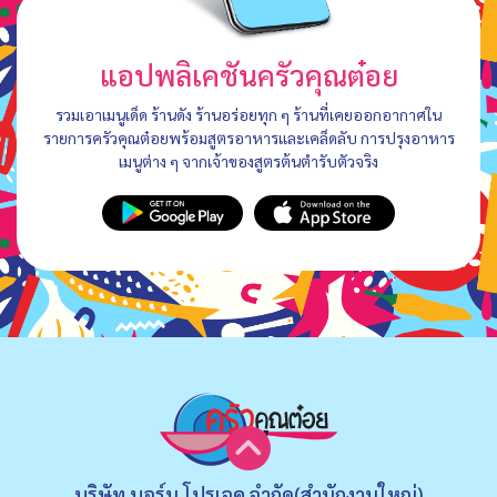
แอปพลิเคชันครัวคุณต๋อย
รวมเอาเมนูเด็ด ร้านดัง ร้านอร่อยทุก ๆ ร้านที่เคยออกอากาศใน
รายการครัวคุณต๋อยพร้อมสูตรอาหารและเคล็ดลับ การปรุงอาหาร
เมนูต่าง ๆ จากเจ้าของสูตรต้นตำรับตัวจริง
บริษัท บอร์น โปรเจค จำกัด(สำนักงานใหญ่)