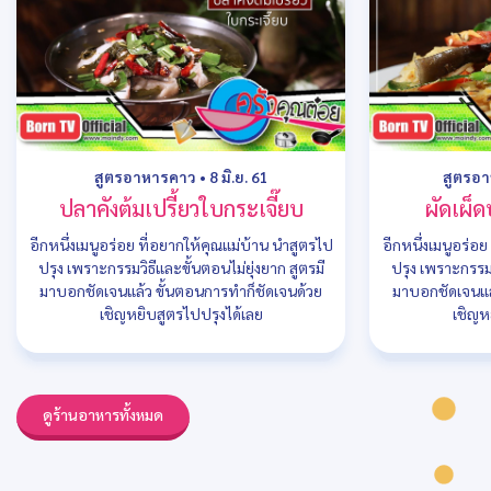
สูตรอาหารคาว
•
8 มิ.ย. 61
สูตรอ
ปลาคังต้มเปรี้ยวใบกระเจี๊ยบ
ผัดเผ็
อีกหนึ่งเมนูอร่อย ที่อยากให้คุณแม่บ้าน นำสูตรไป
อีกหนึ่งเมนูอร่อ
ปรุง เพราะกรรมวิธีและขั้นตอนไม่ยุ่งยาก สูตรมี
ปรุง เพราะกรรมว
มาบอกชัดเจนแล้ว ขั้นตอนการทำก็ชัดเจนด้วย
มาบอกชัดเจนแล
เชิญหยิบสูตรไปปรุงได้เลย
เชิญห
ดูร้านอาหารทั้งหมด