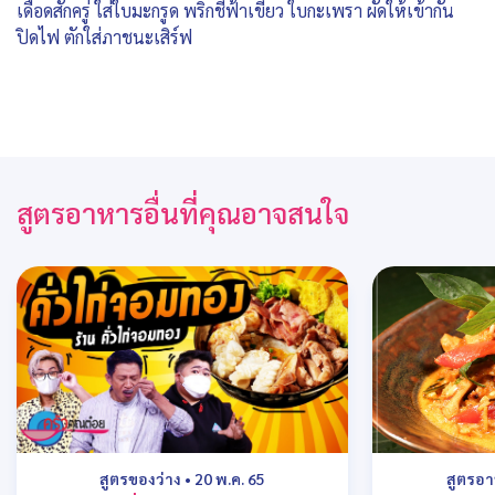
เดือดสักครู่ ใส่ใบมะกรูด พริกชี้ฟ้าเขียว ใบกะเพรา ผัดให้เข้ากัน
ปิดไฟ ตักใส่ภาชนะเสิร์ฟ
สูตรอาหารอื่นที่คุณอาจสนใจ
สูตรของว่าง
•
20 พ.ค. 65
สูตรอ