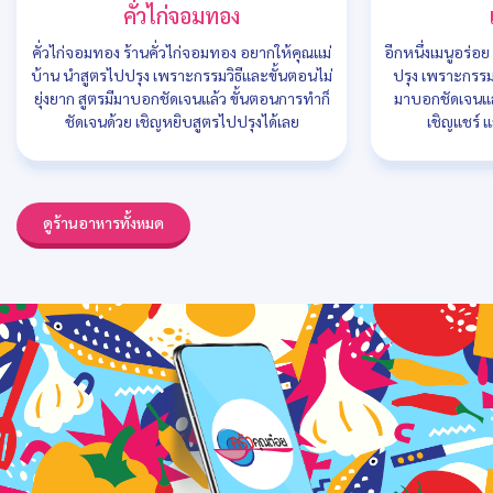
คั่วไก่จอมทอง
คั่วไก่จอมทอง ร้านคั่วไก่จอมทอง อยากให้คุณแม่
อีกหนึ่งเมนูอร่อ
บ้าน นำสูตรไปปรุง เพราะกรรมวิธีและขั้นตอนไม่
ปรุง เพราะกรรมว
ยุ่งยาก สูตรมีมาบอกชัดเจนแล้ว ขั้นตอนการทำก็
มาบอกชัดเจนแล
ชัดเจนด้วย เชิญหยิบสูตรไปปรุงได้เลย
เชิญแชร์ แ
ดูร้านอาหารทั้งหมด