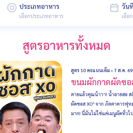
ประเภทอาหาร
วัน
สูตรอาหารทั้งหมด
สูตร 10 คะแนนเต็ม
•
7 ส.ค. 69
ขนมผักกาดผัดซอ
ตายแล้วคุณน้าาา! น้ำลายสอ สต
ผัดซอส XO" จาก ภัตตาคารฟุหมา
มาก! นี่มันไม่ใช่แค่เมนูผัดทั