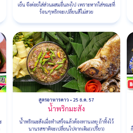
เย็น จึงค่อยใส่ส่วนผสมอื่นลงไป เพราะหากใส่ขณะที่
ร้อนๆพริกจะเปลี่ยนสีไม่สวย
สูตรอาหารคาว
•
25 ธ.ค. 57
น้ำพริกมะสัง
ะ
น้ำพริกมะสังเมื่อทำเสร็จแล้วต้องทานเลย ถ้าทิ้งไว้
่
นานรสชาติจะเปลี่ยนไปจากเดิม(เปรี้ยว)