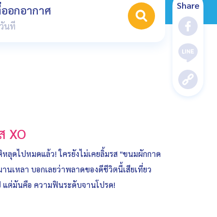
Share
ที่ออกอากาศ
ส XO
ิหลุดไปหมดแล้ว! ใครยังไม่เคยลิ้มรส "ขนมผักกาด
นเหลา บอกเลยว่าพลาดของดีชีวิตนี้เสียเที่ยว
่วไป แต่มันคือ ความฟินระดับจานโปรด!