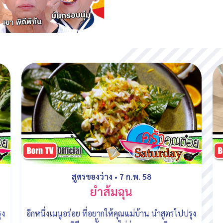
สูตรของว่าง
•
7 ก.พ. 58
ยําส้มฉุน
ุง
อีกหนึ่งเมนูอร่อย ที่อยากให้คุณแม่บ้าน นำสูตรไปปรุง