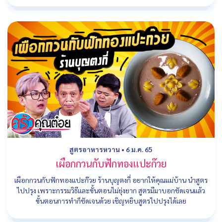
สูตรอาหารหวาน
•
6 ม.ค. 65
เผือกกวนกับฟักทองแปะก๊วย
เผือกกวนกับฟักทองแปะก๊วย ร้านบุญตงกี่ อยากให้คุณแม่บ้าน นำสูตร
ไปปรุง เพราะกรรมวิธีและขั้นตอนไม่ยุ่งยาก สูตรมีมาบอกชัดเจนแล้ว
ขั้นตอนการทำก็ชัดเจนด้วย เชิญหยิบสูตรไปปรุงได้เลย