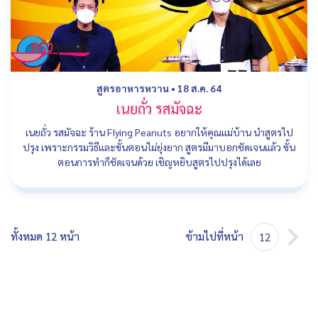
สูตรอาหารหวาน
•
18 ส.ค. 64
เนยถั่ว รสมัจฉะ
เนยถั่ว รสมัจฉะ ร้าน FIying Peanuts อยากให้คุณแม่บ้าน นำสูตรไป
ปรุง เพราะกรรมวิธีและขั้นตอนไม่ยุ่งยาก สูตรมีมาบอกชัดเจนแล้ว ขั้น
ตอนการทำก็ชัดเจนด้วย เชิญหยิบสูตรไปปรุงได้เลย
ทั้งหมด 12 หน้า
ข้ามไปที่หน้า