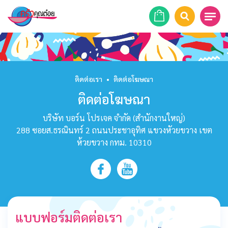
หน้าแรก
สูตรอาหาร
ติดต่อเรา
•
ติดต่อโฆษณา
ติดต่อโฆษณา
ร้านอาหาร
บริษัท บอร์น โปรเจค จำกัด (สำนักงานใหญ่)
รายการย้อนหลัง
288 ซอยส.ธรณินทร์ 2 ถนนประชาอุทิศ แขวงหัวยขวาง เขต
ห้วยขวาง กทม. 10310
เคล็ดลับก้นครัว
บทความ
ข่าวสาร
แบบฟอร์มติดต่อเรา
ติดต่อเรา