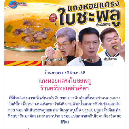
ร้านอาหาร
•
24 ก.ค. 69
แกงหอยแครงใบชะพลู
ร้านครัวทะเลอ่างศิลา
มิติใหม่แห่งความฟินที่หาตัวจับยาก! การจับคู่สุดจึ้งระหว่างหอยแครง
ไซส์บิ๊ก เนื้อหวานสดเด้งลวกกำลังดี อาบด้วยน้ำแกงกะทิเข้มข้นแตกมัน
สวย หอมกลิ่นใบชะพลูสดแทรกซึมทุกอนูเนื้อ ปรุงแบบสูตรดั้งเดิมแท้ๆ
ที่รสชาติแบกจัดจนแสงออกปาก อร่อยแปลกตาแต่กินใจจนต้องร้องขอ
ชีวิต!