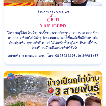
ร้านอาหาร
•
5 ส.ค. 69
สุกี้ลาว
ร้านสากลนคร
ใครสายสุกี้ต้องร้องว้าว! วันนี้พามาเจาะลึกความอร่อยส่งตรงจาก ร้าน
สากลนคร ทำยังไงให้น้ำซุปหอมกลมกล่อม น้ำจิ้มแซ่บจี๊ดถึงใจแบบไม่
ต้องปรุงเพิ่ม! ดูจบแล้วรับรองว่าได้เทคนิคชั้นครูไปทำกินเองที่บ้าน
อร่อยเป๊ะเหมือนมีเชฟมาทำให้ชัวร์!
สถานที่ : กรุงเทพมหานคร
โทร : 08 5323 3198 , 06 3998 1677