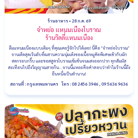
ร้านอาหาร
•
28 ก.ค. 69
จ๋าหย่อ แหนมเนืองโบราณ
ร้านวิลลี่แหนมเนือง
ลืมแหนมเนืองแบบเดิมๆ ที่คุณเคยรู้จักไปได้เลย! นี่คือ "จ๋าหย่อโบราณ"
จานเด็ดสุดเร้นลับที่ผสานความนุ่มเด้งของเนื้อหมูคัดพิเศษเข้ากับผัก
สดกรอบกริ๊บ และซอสสูตรโบราณเข้มข้นจนแสงออกปาก ทุกสัมผัส
สะเทือนไปถึงวิญญาณสายกิน... จานนี้แหละคือคำตอบว่าทำไมร้านนี้ถึง
ยืนหนึ่งเป็นตำนาน!
สถานที่ : กรุงเทพมหานคร
โทร : 08 2456 3946 , 09 5636 9636