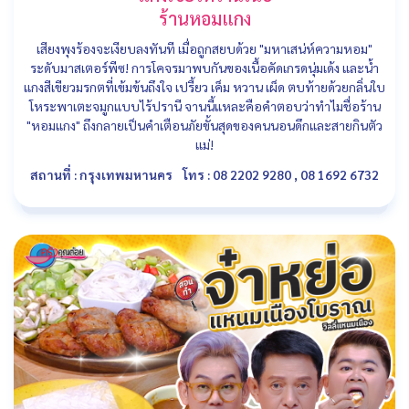
ร้านหอมแกง
เสียงพุงร้องจะเงียบลงทันที เมื่อถูกสยบด้วย "มหาเสน่ห์ความหอม"
ระดับมาสเตอร์พีซ! การโคจรมาพบกันของเนื้อคัดเกรดนุ่มเด้ง และน้ำ
แกงสีเขียวมรกตที่เข้มข้นถึงใจ เปรี้ยว เค็ม หวาน เผ็ด ตบท้ายด้วยกลิ่นใบ
โหระพาเตะจมูกแบบไร้ปรานี จานนี้แหละคือคำตอบว่าทำไมชื่อร้าน
"หอมแกง" ถึงกลายเป็นคำเตือนภัยขั้นสุดของคนนอนดึกและสายกินตัว
แม่!
สถานที่ : กรุงเทพมหานคร
โทร : 08 2202 9280 , 08 1692 6732