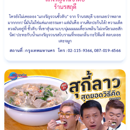
ร้านรสฤดี
ใครยังไม่เคยลอง "แกงรัญจวนขั้วตับ" จาก ร้านรสฤดี บอกเลยว่าพลาด
มากกกก! นี่มันไม่ใช่แค่แกงธรรมดา แต่มันคือ งานศิลปะกินได้! ความเด็ด
ดวงมันอยู่ที่ ขั้วตับ ที่เขาตุ๋นมาแบบนุ่มมมมมเคี้ยวเพลิน ไม่เหนียวเลยสัก
นิด! ปะทะกับน้ำแกงรัญจวนรสโบราณที่หอมกลิ่น กะปิดีแท้ ตลบลอย
เตะจมูก
สถานที่ : กรุงเทพมหานคร
โทร : 02-115-9366, 087-019-6566