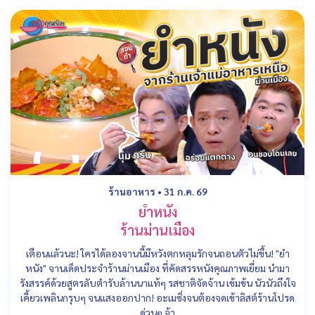
ร้านอาหาร
•
31 ก.ค. 69
ยำหนัง
ร้านม่านเมือง
เตือนแล้วนะ! ใครได้ลองจานนี้มีหวังตกหลุมรักจนถอนตัวไม่ขึ้น! "ยำ
หนัง" จานเด็ดประจำร้านม่านเมือง ที่คัดสรรหนังคุณภาพเยี่ยม นำมา
รังสรรค์ด้วยสูตรลับตำรับล้านนาแท้ๆ รสชาติจัดจ้าน เข้มข้น นัวนัวถึงใจ
เคี้ยวเพลินกรุบๆ จนแสงออกปาก! อะเมซิ่งจนต้องจดเข้าลิสต์ร้านโปรด
ด่วนๆ จ้า