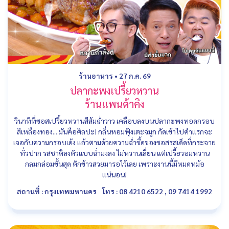
ร้านอาหาร
•
27 ก.ค. 69
ปลากะพงเปรี้ยวหวาน
ร้านแพนด้าคิง
วินาทีที่ซอสเปรี้ยวหวานสีส้มฉ่ำวาว เคลือบลงบนปลากะพงทอดกรอบ
สีเหลืองทอง... มันคือศิลปะ! กลิ่นหอมฟุ้งเตะจมูก กัดเข้าไปคำแรกจะ
เจอกับความกรอบเด้ง แล้วตามด้วยความฉ่ำซี้ดของซอสรสเด็ดที่กระจาย
ทั่วปาก รสชาติลงตัวแบบฉ่ำมงลง ไม่หวานเลี่ยน แต่เปรี้ยวอมหวาน
กลมกล่อมขั้นสุด ตักข้าวสวยมารอไว้เลย เพราะงานนี้มีหมดหม้อ
แน่นอน!
สถานที่ : กรุงเทพมหานคร
โทร : 08 4210 6522 , 09 7414 1992