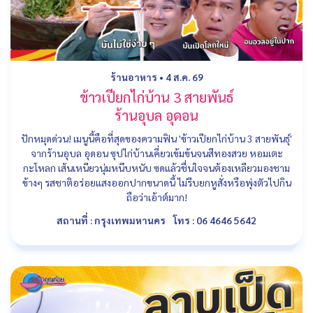
ร้านอาหาร
•
4 ส.ค. 69
ข้าวเปียกไก่บ้าน 3 สายพันธ์
ร้านอุบล อุดอน
ปักหมุดด่วน! เมนูนี้คือที่สุดของความฟิน 'ข้าวเปียกไก่บ้าน 3 สายพันธุ์'
จากร้านอุบล อุดอน ซุปไก่บ้านเคี่ยวเข้มข้นจนสีทองสวย หอมเตะ
กะโหลก เส้นเหนียวนุ่มหนึบหนับ ซดแล้วชื่นใจจนต้องเหลียวมองชาม
ข้างๆ รสชาติอร่อยแสงออกปากขนาดนี้ ไม่รีบยกหูสั่งหรือพุ่งตัวไปกิน
ถือว่าเอ้าต์มาก!
สถานที่ : กรุงเทพมหานคร
โทร : 06 4646 5642