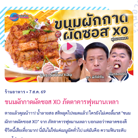
ร้านอาหาร
•
7 ส.ค. 69
ขนมผักกาดผัดซอส XO ภัตตาคารฟุหมานเหลา
ตายแล้วคุณน้าาา! น้ำลายสอ สติหลุดไปหมดแล้ว! ใครยังไม่เคยลิ้มรส "ขนม
ผักกาดผัดซอส XO" จาก ภัตตาคารฟุหมานเหลา บอกเลยว่าพลาดของดี
ชีวิตนี้เสียเที่ยวมาก! นี่มันไม่ใช่แค่เมนูผัดทั่วไป แต่มันคือ ความฟินระดับ