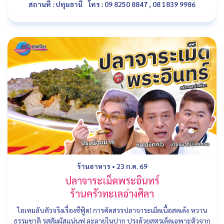
สถานที่ : ปทุมธานี
โทร : 09 8250 8847 , 08 1839 9986
ร้านอาหาร
•
23 ก.ค. 69
ปลาจาระเม็ดพระอินทร์
ร้านครัวทะเลอ่างศิลา
ไอเทมลับตัวจริงเรื่องซีฟู้ด! การคัดสรรปลาจาระเม็ดเนื้อสดเด้ง หวาน
ธรรมชาติ รสสัมผัสแน่นฟู ละลายในปาก ปรุงด้วยสูตรเด็ดเฉพาะตัวจาก