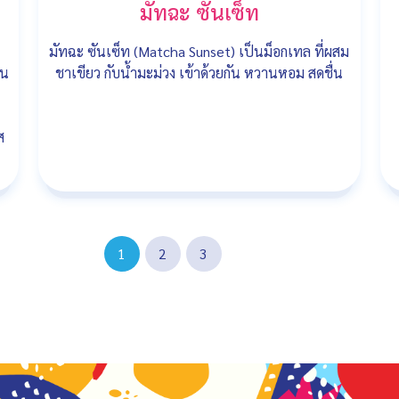
มัทฉะ ซันเซ็ท
มัทฉะ ซันเซ็ท (Matcha Sunset) เป็นม็อกเทล ที่ผสม
คน
ชาเขียว กับน้ำมะม่วง เข้าด้วยกัน หวานหอม สดชื่น
ส
1
2
3