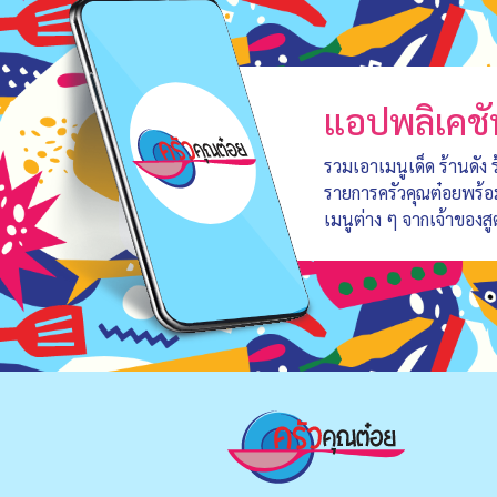
แอปพลิเคชั
รวมเอาเมนูเด็ด ร้านดัง
รายการครัวคุณต๋อยพร้
เมนูต่าง ๆ จากเจ้าของสู