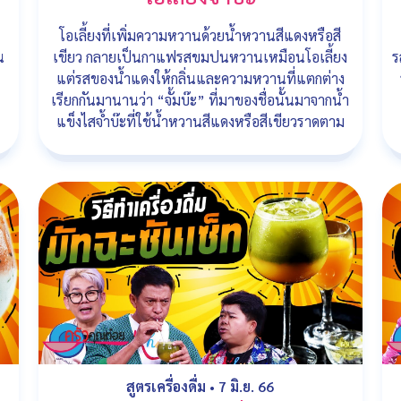
โอเลี้ยงที่เพิ่มความหวานด้วยน้ำหวานสีแดงหรือสี
น
เขียว กลายเป็นกาแฟรสขมปนหวานเหมือนโอเลี้ยง
ร
แต่รสของน้ำแดงให้กลิ่นและความหวานที่แตกต่าง
เรียกกันมานานว่า “จั้มบ๊ะ” ที่มาของชื่อนั้นมาจากน้ำ
แข็งไสจ้ำบ๊ะที่ใช้น้ำหวานสีแดงหรือสีเขียวราดตาม
สูตรเครื่องดื่ม
•
7 มิ.ย. 66