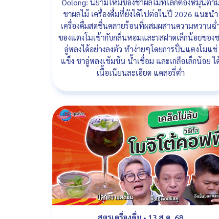
Oolong: นิยามใหม่ของชาผลไม้ที่โลกต้องหมุนตา
ชาผลไม้ เครื่องดื่มที่ยังได้ไปต่อในปี 2026 แนะนำ
เครื่องดื่มสดชื่นคลายร้อนที่ผสมผสานความหวานฉ่
ของแตงโมเข้ากับกลิ่นหอมและรสฝาดเล็กน้อยของ
อู่หลงได้อย่างลงตัว ทำง่ายๆโดยการปั่นแตงโมแช่
แข็ง ชาอู่หลงเข้มข้น น้ำเชื่อม และเกลือเล็กน้อย ได
เนื้อเนียนละเอียด แคลอรี่ต่ำ
สูตรเครื่องดื่ม
•
13 ส.ค. 68