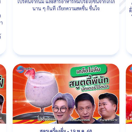
ม
โปรตีนจากนม และสารอาหารที่มีประโยชน์จากโกโก้
นาน ๆ กินที เรียกความสดชื่น ชื่นใจ
ด
ำ
ชา
้
สูตรเครื่องดื่ม
•
19 พ.ค. 68