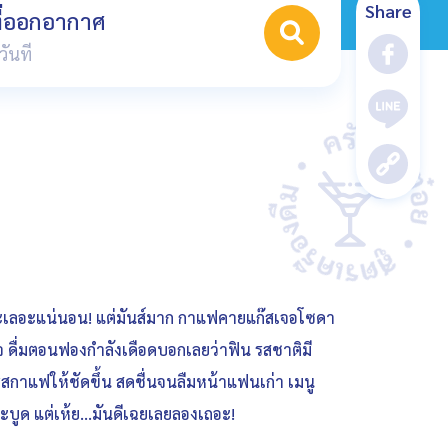
Share
ที่ออกอากาศ
โต๊ะเลอะแน่นอน! แต่มันส์มาก กาแฟคายแก๊สเจอโซดา
ใจ ดื่มตอนฟองกำลังเดือดบอกเลยว่าฟิน รสชาติมี
รสกาแฟให้ชัดขึ้น สดชื่นจนลืมหน้าแฟนเก่า เมนู
ูด แต่เห้ย...มันดีเฉยเลยลองเถอะ!