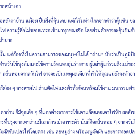
กจากหน้าเตา
ลังคาบ้าน แม้จะเป็นสิ่งที่คุ้นเคย แต่ก็เริ่มห่างไกลจากคำว่าคุ้นชิน ขณะท
ไฟ ความรู้สึกไม่ชอบแทรกเข้ามาทุกขณะจิต โดยส่วนตัวอาจจะคุ้นชินกับก
า ลำบาก
่างนั้น แต่ก็อดทึ่งในความสามารถของมนุษย์ไม่ได้ “ถ่าน” นับว่าเป็นภูม
สำหรับใช้หุงต้มและใช้ความร้อนอบอุ่นร่างกาย ผู้เฒ่าผู้แก่รวมถึงแม่ขอ
” กลิ่นหอมจากควันไฟ อาจจะเป็นเหตุผลเดียวที่ทำให้คุณแม่ยังคงทำอาห
ตา ก็ค่อย ๆ จางหายไป ถ่านติดไฟแดงทั่วทั้งก้อนพร้อมใช้งาน มหกรรมทำกั
่าน ก็มีจุดเล็ก ๆ ที่แตกต่างจากการใช้เตาแก๊สและเตาไฟฟ้า ผลลัพธ์ข
ี่ปรุงจากเตาถ่านมีเอกลักษณ์เฉพาะตัว นั่นก็คือกลิ่นหอม ๆ จากควันไ
มผัสกับเปลวไฟโดยตรง เช่น คอหมูย่าง หรือเมนูผัดผัก และการทอดปล