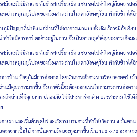
ม! รสมือแม่ไม่มีตกเลย ต้มยำรสเปรี้ยวเผ็ด แซบ ซดไปคำใหญ่ลื่นคอ รสอ
ก และย่างหมูเมนูโปรดของน้องสาว ถ่านในเตายังคงคุร้อน ทำกับข้าวได้
ภูมิปัญญาที่น่าทึ่ง แต่ถ่านที่ได้จากการเผาแบบดั้งเดิม ก็อาจมีภัยเงียบ
ณ์ ทำให้มีสารทาร์ ตกค้างอยู่ในถ่าน ซึ่งเป็นสาเหตุสำคัญของการเกิดมะเ
ม! รสมือแม่ไม่มีตกเลย ต้มยำรสเปรี้ยวเผ็ด แซบ ซดไปคำใหญ่ลื่นคอ รสอ
ก และย่างหมูเมนูโปรดของน้องสาว ถ่านในเตายังคงคุร้อน ทำกับข้าวได้
าชาวบ้าน ปัจจุบันมีการต่อยอด โดยนำเอาหลักการทางวิทยาศาสตร์ เข้าม
ผาถ่านมีคุณภาพมากขึ้น ซึ่งเตาตัวนี้จะต้องออกแบบให้สามารถทนต่อควา
ด้ผลผลิตถ่านที่มีคุณภาพ ปลอดภัย ไม่มีสารทาร์ตกค้าง และสามารถใช้ได
าก
ตาเผา และเริ่มต้นจุดไฟ จะเกิดกระบวนการที่ทำให้เกิดถ่าน 4 ขั้นตอ
ออกจากเนื้อไม้ จากนั้นความร้อนจะสูงมากขึ้นเป็น 180 -270 องศาเซล