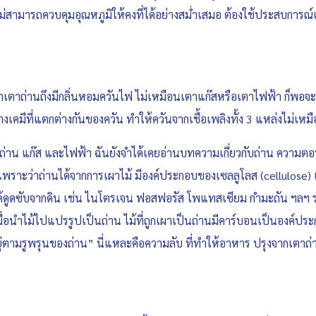
 ไม่สามารถควบคุมอุณหภูมิให้คงที่ได้อย่างสม่ำเสมอ ต้องใช้ประสบการณ
กเตาถ่านถึงมีกลิ่นหอมควันไฟ ไม่เหมือนเตาแก๊สหรือเตาไฟฟ้า ก็พอจะ
เคมีที่แตกต่างกันของควัน ทำให้ควันจากเชื้อเพลิงทั้ง 3 แหล่งไม่เหม
ถ่าน แก๊ส และไฟฟ้า ฉันยังจำได้เคยอ่านบทความเกี่ยวกับถ่าน ความตอนห
ราะว่าถ่านได้จากการเผาไม้ มีองค์ประกอบของเซลลูโลส (cellulose) เ
่ต้นไม้ได้ดูดซับจากดิน เช่น ไนโตรเจน ฟอสฟอรัส โพแทสเซียม กำมะถัน 
อนำไม้ไปแปรรูปเป็นถ่าน ไม้ที่ถูกเผาเป็นถ่านมีคาร์บอนเป็นองค์ประกอ
ู่ตามรูพรุนของถ่าน” นี่แหละคือความลับ ที่ทำให้อาหาร ปรุงจากเตาถ่านม