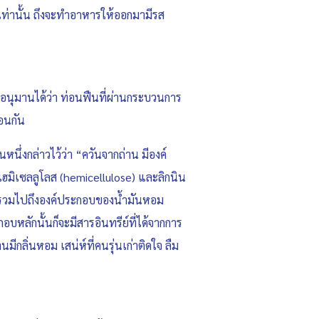
์เท่านั้น ถึงจะทำอาหารให้ออกมามีรส
อนุมานได้ว่า ท่อนฟืนที่ผ่านกระบวนการ
ือนกัน
นึ่งกล่าวไว้ว่า “ควันจากถ่าน มีองค์
ฮมิเซลลูโลส (hemicellulose) และลิกนิน
ฯลฯ รวมไปถึงองค์ประกอบของน้ำมันหอม
บหลักนั้นก็จะมีสารอินทรีย์ที่ได้จากการ
ีกลิ่นหอม เสน่ห์ที่คนรุ่นเก่าติดใจ ลืม