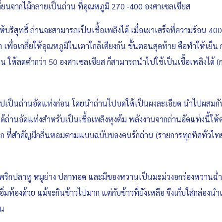
ปลี่ยนจากไม้กลายเป็นถ่าน ที่อุณหภูมิ 270 -400 องศาเซลเซียส
้บริสุทธิ์ ถ่านจะสามารถเป็นเชื้อเพลิงได้ เมื่อเผาเสร็จที่ความร้อน 4
ื่อเกลี่ยให้อุณหภูมิในเตาใกล้เคียงกัน ขั้นตอนสุดท้าย คือทำให้เย็
าน ให้ลดต่ำกว่า 50 องศาเซลเซียส ก็สามารถนำไปใช้เป็นเชื้อเพลิงได
รรูปเป็นถ่านอัดแท่งก่อน โดยนำถ่านไปบดให้เป็นผงละเอียด นำไปผสมก
้ถ่านอัดแท่งสำหรับเป็นเชื้อเพลิงหุงต้ม พลังงานจากถ่านอัดแท่งนี้ให
 ที่สำคัญมีกลิ่นหอมตามแบบฉบับของคนรักถ่าน (รายการทุกทิศทั่วไทย
 น้ำพริกปลาทู หมูย่าง ปลาทอด และมีของหวานเป็นมะม่วงอกร่องหวานฉ่ำ
อิ่มท้องด้วย แม้จะกินข้าวไปมาก แต่กับข้าวที่ยังเหลือ จึงเก็บใส่กล่องนำเข
อน