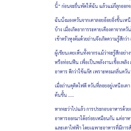
นี้” ก่อนจะยื่นพัดให้ฉัน แล้วแม่ก็ลุกออ
ฉันนั่งมองควันจากเตาลอยอ้อยอิ่งขึ้นเหนือห
บ้าง เมื่อเกิดอาการระคายเคืองตาจากควัน
เข้าครัวหุงต้มด้วยถ่านจึงเกิดความรู้สึกว่
ผู้เขียนเคยเห็นทั้งจากรแม้ว่าจะรู้สึกอย
หรือท่อนฟืน เพื่อเป็นพลังงานเชื้อเพลิง 
อาหาร ดีกว่าใช้แก๊ส เพราะหอมกลิ่นควัน
เมื่อถ่านคุติดไฟดี ควันที่ลอยอยู่เหนือเ
ต้นขึ้น …..
หากจะว่าไปแล้ว การประกอบอาหารด้วยเตาถ
อาหารออกมาได้อร่อยเหมือนกัน แต่อาหารท
และเตาไฟฟ้า โดยเฉพาะอาหารที่มีการสั