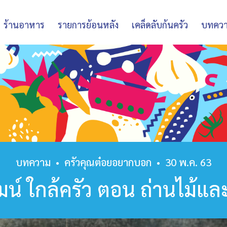
ร้านอาหาร
รายการย้อนหลัง
เคล็ดลับก้นครัว
บทคว
บทความ
•
ครัวคุณต๋อยอยากบอก
•
30 พ.ค. 63
มน์ ใกล้ครัว ตอน ถ่านไม้และ