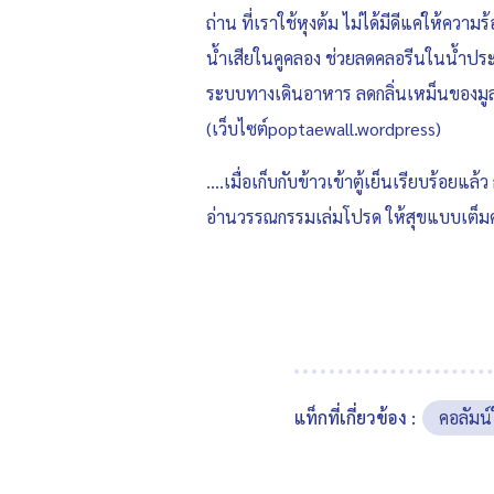
ถ่าน ที่เราใช้หุงต้ม ไม่ได้มีดีแค่ให้คว
น้ำเสียในคูคลอง ช่วยลดคลอรีนในน้ำประ
ระบบทางเดินอาหาร ลดกลิ่นเหม็นของมูลส
(เว็บไซต์poptaewall.wordpress)
….เมื่อเก็บกับข้าวเข้าตู้เย็นเรียบร้อย
อ่านวรรณกรรมเล่มโปรด ให้สุขแบบเต็มค
แท็กที่เกี่ยวข้อง :
คอลัมน์