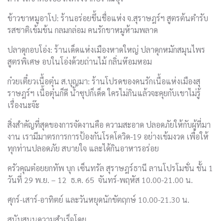
ข้าวขาหมูอาโป: ร้านอร่อยขึ้นชื่อแห่ง จ.สุราษฎร์ฯ สูตรต้นตำรับ
รสชาติเข้มข้น กลมกล่อม คนรักขาหมูห้ามพลาด
ปลาดุกอบโอ่ง: ร้านเด็ดแห่งเมืองหาดใหญ่ ปลาดุกหมักสมุนไพร
สูตรพิเศษ อบในโอ่งด้วยถ่านไม้ กลิ่นห๊อมหอม
ก๋วยเตี๋ยวเนื้อตุ๋น ส.บุญมา: ร้านโปรดของคนรักเนื้อแห่งเมืองสุ
ราษฎร์ฯ เนื้อตุ๋นก็ดี น้ำซุปก็เด็ด ใครไม่กินแล้วจะคุยกับเขาไม่รู้
เรื่องนะจ๊ะ
สิ่งสำคัญที่สุดของการจัดงานคือ ความสะอาด ปลอดภัยให้กับผู้ที่มา
งาน เรามีมาตรการการป้องกันโรคโควิด-19 อย่างเข้มงวด เพื่อให้
ทุกท่านปลอดภัย สบายใจ และได้กินอาหารอร่อย
ครัวคุณต๋อยยกทัพ บุก เซ็นทรัล สุราษฎร์ธานี ลานโปรโมชั่น ชั้น 1
วันที่ 29 พ.ย. – 12 ธ.ค. 65 จันทร์-พฤหัส 10.00-21.00 น.
ศุกร์-เสาร์-อาทิตย์ และวันหยุดนักขัตฤกษ์ 10.00-21.30 น.
สนับสนุนความสำเร็จโดย