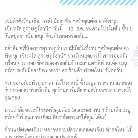
รวมตัวตึงร้านเด็ด…ระดับมืออาชีพ “ครัวคุณต๋อยยกทัพ บุก
เซ็นทรัล สุราษฎร์ธานี” วันนี้ – 12 ธ.ค. 65 ลานโปรโมชั่น ชั้น 1
วันหยุดยาวนี้มาสนุก ฟิน กินของอร่อยกัน…
อย่าลืม!!!พี่น้องชาวสุราษฎร์ฯ เรามีนัดกันที่งาน “ครัวคุณต๋อยยก
ทัพ บุก เซ็นทรัล สุราษฎร์ธานี” ช่วงวันหยุดยาวนี้ พาครอบครัว
เพื่อน ๆ มาจอย ช้อปของอร่อยกันจ้า ละลานตากับร้านเด็ด เมนู
อร่อย ระดับมืออาชีพมากกว่า 60 ร้านค้า ทำสดใหม่ วันต่อวัน
รวมของอร่อยทั่วทุกภาคมาไว้ในงานนี้ ทั้งเมนูคาว หวาน และของ
ว่าง อร่อยครบรสจัดเต็ม ทุกร้านการันตีความอร่อยจากรายการครัว
คุณต๋อย
มาแล้วต้องแวะที่โซนครัวคุณต๋อย Selected พบ 4 ร้านเด็ด เมนู
อร่อยชัวร์ คุณภาพเยี่ยม ที่เราคัดสรรมาให้คุณ ได้แก่
ล้านแปดแดดเดียว: หลากหลายปลาทะเลแดดเดียว ทำสดใหม่ ไร้
สาร รสชาติอร่อย ส่งตรงจากปราณบุรี