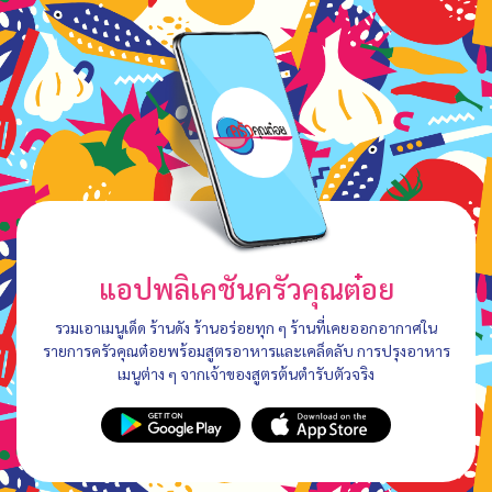
แอปพลิเคชันครัวคุณต๋อย
รวมเอาเมนูเด็ด ร้านดัง ร้านอร่อยทุก ๆ ร้านที่เคยออกอากาศใน
รายการครัวคุณต๋อยพร้อมสูตรอาหารและเคล็ดลับ การปรุงอาหาร
เมนูต่าง ๆ จากเจ้าของสูตรต้นตำรับตัวจริง