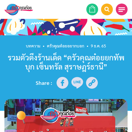
หน้าแรก
สูตรอาหาร
บทความ
•
ครัวคุณต๋อยอยากบอก
•
9 ธ.ค. 65
รวมตัวตึงร้านเด็ด “ครัวคุณต๋อยยกทัพ
ร้านอาหาร
บุก เซ็นทรัล สุราษฎร์ธานี”
รายการย้อนหลัง
Share
:
เคล็ดลับก้นครัว
บทความ
ข่าวสาร
ติดต่อเรา