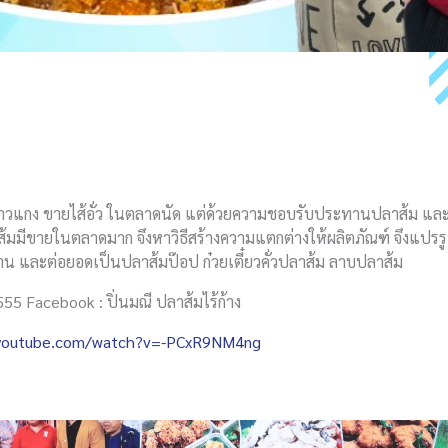
ายข้าวแกง ขายไส้อั่ว ในตลาดนัด แต่ด้วยความชอบรับประทานปลาส้ม และ
้มมีขายในตลาดมาก จึงหาวิธีสร้างความแตกต่างให้ผลิตภัณฑ์ จึงแปร
ะทาน และต่อยอดเป็นปลาส้มป๊อป ก๋วยเตี๋ยวคั่วปลาส้ม ลาบปลาส้ม
55 Facebook : ปิ่นมณี ปลาส้มไร้ก้าง
.youtube.com/watch?v=-PCxR9NM4ng