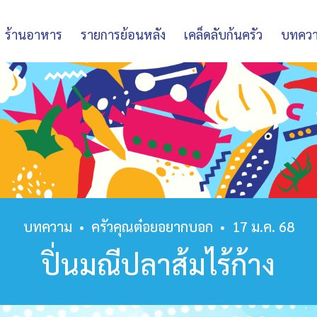
ร้านอาหาร
รายการย้อนหลัง
เคล็ดลับก้นครัว
บทคว
บทความ
•
ครัวคุณต๋อยอยากบอก
•
17 ม.ค. 68
ปิ่นมณีปลาส้มไร้ก้าง