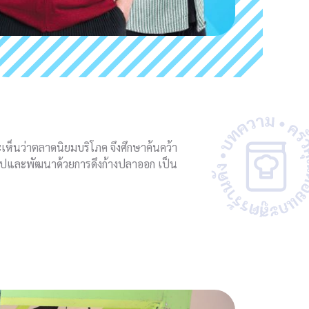
เห็นว่าตลาดนิยมบริโภค จึงศึกษาค้นคว้า
รูปและพัฒนาด้วยการดึงก้างปลาออก เป็น