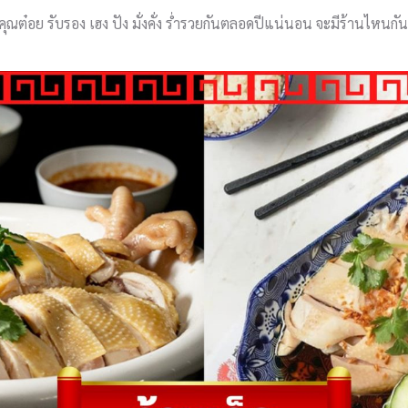
ณต๋อย รับรอง เฮง ปัง มั่งคั่ง ร่ำรวยกันตลอดปีแน่นอน จะมีร้านไหนกัน