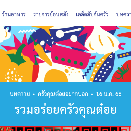
ร้านอาหาร
รายการย้อนหลัง
เคล็ดลับก้นครัว
บทคว
บทความ
•
ครัวคุณต๋อยอยากบอก
•
16 ม.ค. 66
รวมอร่อยครัวคุณต๋อย