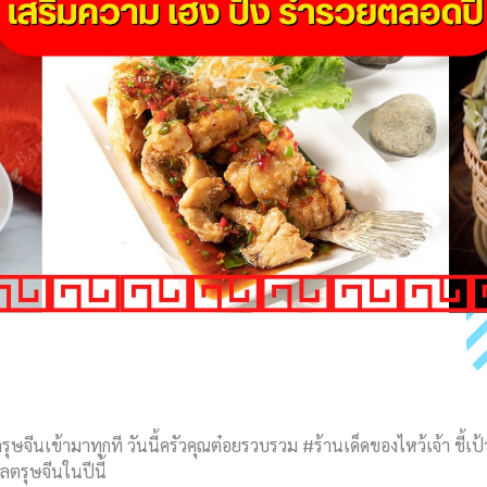
าลตรุษจีนเข้ามาทุกที วันนี้ครัวคุณต๋อยรวบรวม #ร้านเด็ดของไหว้เจ้า ชี้เ
ลตรุษจีนในปีนี้