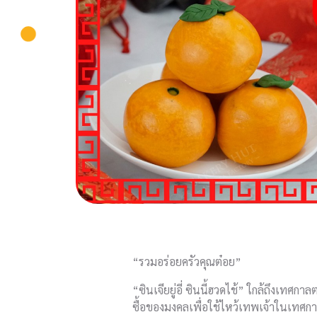
“รวมอร่อยครัวคุณต๋อย”
“ซินเจียยู่อี่ ซินนี้ฮวดไช้” ใกล้ถึงเทศก
ซื้อของมงคลเพื่อใช้ไหว้เทพเจ้าในเทศกา