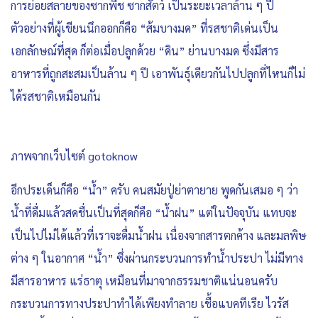
การย่อยสลายของซากพืช ซากสัตว์ เป็นระยะเวลาล้าน ๆ ปี
ตัวอย่างที่ผู้เขียนนึกออกก็คือ “ส้มบางมด” ที่รสชาติเด่นเป็น
เอกลักษณ์ที่สุด ก็ต่อเมื่อปลูกด้วย “ดิน” ย่านบางมด ซึ่งมีสาร
อาหารที่ถูกสะสมเป็นล้าน ๆ ปี เอาพันธุ์เดียวกันไปปลูกที่ไหนก็ไม่
ได้รสชาติเหมือนกัน
ภาพจากเว็บไซต์ gotoknow
อีกประเด็นก็คือ “น้ำ” ครับ คนสมัยปู่ย่าตายาย พูดกันเสมอ ๆ ว่า
น้ำที่ดื่มแล้วสดชื่นเป็นที่สุดก็คือ “น้ำฝน” แต่ในปัจจุบัน แทบจะ
เป็นไปไม่ได้แล้วที่เราจะดื่มน้ำฝน เนื่องจากสารตกค้าง และมลพิษ
ต่าง ๆ ในอากาศ “น้ำ” ซึ่งผ่านกระบวนการทำน้ำประปา ไม่มีทาง
มีสารอาหาร แร่ธาตุ เหมือนที่มาจากธรรมชาติแน่นอนครับ
กระบวนการทางประปาทำได้เพียงทำลาย เชื้อแบคทีเรีย ไวรัส