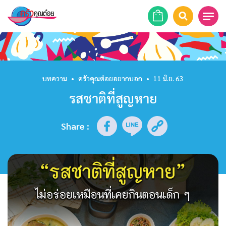
หน้าแรก
สูตรอาหาร
บทความ
•
ครัวคุณต๋อยอยากบอก
•
11 มิ.ย. 63
รสชาติที่สูญหาย
ร้านอาหาร
รายการย้อนหลัง
Share
:
เคล็ดลับก้นครัว
บทความ
ข่าวสาร
ติดต่อเรา