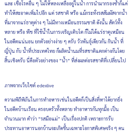
และ เชื้อโรคอื่น ๆ ไม่ให้หลงเหลืออยู่ในน้ำ การนำมากรองซ้ำก็แค่
ทำให้สะอาดเพิ่มไปอีก แต่ รสชาติ หรือ แม้กระทั่งรสสัมผัสจากน้ำ
ที่มาจากแร่ธาตุต่าง ๆ ไม่มีทางเหมือนธรรมชาติ ดังนั้น สัตว์ทั้ง
หลาย หรือ พืช ที่ใช้น้ำในการเจริญเติบโต ก็ไม่ได้แร่ธาตุเหมือน
ในอดีตแน่นอน ยกตัวอย่างง่าย ๆ ครับ วัวพันธุ์เดียวกัน กินน้ำ ที่
ญี่ปุ่น กับ น้ำที่ประเทศไทย ก็ผลิตน้ำนมที่รสชาติแตกต่างกันโดย
สิ้นเชิงครับ นี่คือตัวอย่างของ ”น้ำ” ที่ส่งผลต่อรสชาติที่เปลี่ยนไป
ภาพจากเว็บไซต์ edexlive
ความพิถีพิถันในการทำอหารเช่นในอดีตก็เป็นสิ่งที่หาได้ยากยิ่ง
ในอดีตบ้านเรือน ครอบครัวทั้งหลาย ทำอาหารกันทุกมื้อ เป็น
จำนวนมาก คำว่า “รสมือแม่” เป็นเรื่องปกติ เพราะการรับ
ประทานอาหารนอกบ้านจะเกิดขึ้นเฉพาะโอกาสพิเศษจริง ๆ คน