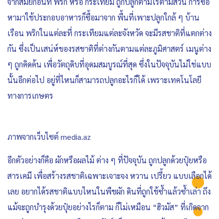
จากสมัยก่อนที่ พริก หรือ กระเทียม ถูกปลูกตามไร่ตามสวน การซื้อ
หามาใช้ประกอบอาหารก็ซื้อมาจาก พื้นที่เพาะปลูกใกล้ ๆ บ้าน
เรือน พริกในแต่ละที่ กระเทียมแต่ละจังหวัด จะมีรสชาติที่แตกต่าง
กัน ซึ่งเป็นเสน่ห์ของรสชาติที่ต่างกันตามแต่ละภูมิศาสตร์ เมนูต่าง
ๆ ถูกคิดค้น เพื่อวัตถุดิบที่อุดมสมบูรณ์ที่สุด ซึ่งในปัจจุบันไม่ใช่แบบ
นั้นอีกต่อไป อยู่ที่ไหนก็สามารถปลูกอะไรก็ได้ เพราะเทคโนโลยี
ทางการเกษตร
ภาพจากเว็บไซต์ media.az
อีกตัวอย่างก็คือ ผักหรือผลไม้ ต่าง ๆ ที่ปัจจุบัน ถูกปลูกด้วยปุ๋ยหรือ
สารเคมี เพื่อสร้างรสชาติเฉพาะเจาะจง หวาน เปรี้ยว แบบเลือกได้
เลย อยากได้รสชาติแบบไหนในพืชผัก ดินที่ถูกใช้ซ้ำแล้วซ้ำเล่า ถึง
แม้จะถูกบำรุงด้วยปุ๋ยอย่างไรก็ตาม ก็ไม่เหมือน “ฮิวมัส” ที่เกิดจาก