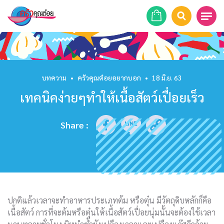
หน้าแรก
สูตรอาหาร
บทความ
•
ครัวคุณต๋อยอยากบอก
•
18 มิ.ย. 63
เทคนิคง่ายๆทำให้เนื้อสัตว์เปื่อยเร็ว
ร้านอาหาร
รายการย้อนหลัง
Share
:
เคล็ดลับก้นครัว
บทความ
ข่าวสาร
ปกติแล้วเวลาจะทำอาหารประเภทต้ม หรือตุ๋น มีวัตถุดิบหลักก็คือ
เนื้อสัตว์ การที่จะต้มหรือตุ๋นให้เนื้อสัตว์เปื่อยนุ่มนั้นจะต้องใช้เวลา
ติดต่อเรา