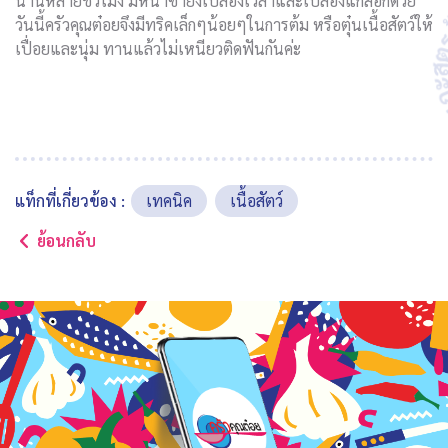
นานหลายชั่วโมง มิหนำซ้ำยังเปลืองเวลาและเปลืองแก๊สอีกด้วย
วันนี้ครัวคุณต๋อยจึงมีทริคเล็กๆน้อยๆในการต้ม หรือตุ๋นเนื้อสัตว์ให้
เปื่อยและนุ่ม ทานแล้วไม่เหนียวติดฟันกันค่ะ
แท็กที่เกี่ยวข้อง :
เทคนิค
เนื้อสัตว์
ย้อนกลับ