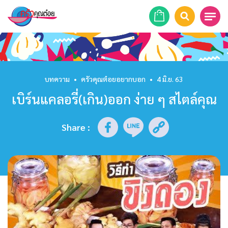
หน้าแรก
สูตรอาหาร
บทความ
•
ครัวคุณต๋อยอยากบอก
•
4 มิ.ย. 63
เบิร์นแคลอรี่(เกิน)ออก ง่าย ๆ สไตล์คุณ
ร้านอาหาร
รายการย้อนหลัง
Share
:
เคล็ดลับก้นครัว
บทความ
ข่าวสาร
ติดต่อเรา