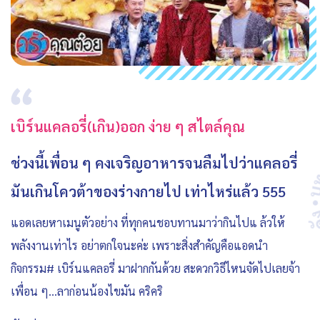
เบิร์นแคลอรี่(เกิน)ออก ง่าย ๆ สไตล์คุณ
ช่วงนี้เพื่อน ๆ คงเจริญอาหารจนลืมไปว่าแคลอรี่
มันเกินโควต้าของร่างกายไป เท่าไหร่แล้ว 555
แอดเลยหาเมนูตัวอย่าง ที่ทุกคนชอบทานมาว่ากินไปแ ล้วให้
พลังงานเท่าไร อย่าตกใจนะค่ะ เพราะสิ่งสำคัญคือแอดนำ
กิจกรรม# เบิร์นแคลอรี่ มาฝากกันด้วย สะดวกวิธีไหนจัดไปเลยจ้า
เพื่อน ๆ…ลาก่อนน้องไขมัน คริคริ