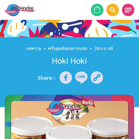
หน้าแรก
สูตรอาหาร
บทความ
•
ครัวคุณต๋อยอยากบอก
•
24 ก.ย. 68
Hoki Hoki
ร้านอาหาร
รายการย้อนหลัง
Share
:
เคล็ดลับก้นครัว
บทความ
ข่าวสาร
ติดต่อเรา