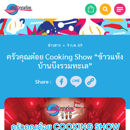
หน้าแรก
สูตรอาหาร
ข่าวสาร
•
9 ก.ค. 69
ครัวคุณต๋อย Cooking Show “ข้าวแห้ง
ร้านอาหาร
บ้านบึงรวมทะเล”
รายการย้อนหลัง
Share
:
เคล็ดลับก้นครัว
บทความ
ข่าวสาร
ติดต่อเรา