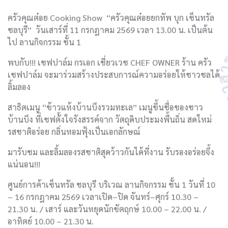
ครัวคุณต๋อย
Cooking Show
“ครัวคุณต๋อยยกทัพ
บุก
เซ็นทรัล
ชลบุรี”
วันเสาร์ที่
11
กรกฎาคม
2569
เวลา
13.00
น
.
เป็นต้น
ไป
ลานกิจกรรม
ชั้น
1
พบกับ
!!!
เชฟปาล์ม
กรเอก
เชี่ยวเวช
CHEF OWNER ร้าน ครัว
เชฟปาล์ม จะมาร่วมสร้างประสบการณ์ความอร่อยให้ชาวชลได้
ลิ้มลอง
สาธิตเมนู
“ข้าวแห้งบ้านบึงรวมทะเล”
เมนูขึ้นชื่อของชาว
บ้านบึง
ที่เชฟตั้งใจรังสรรค์จาก
วัตถุดิบประมงพื้นถิ่น
สดใหม่
รสชาติอร่อย
กลิ่นหอมฟุ้งเป็นเอกลักษณ์
มารับชม
และลิ้มลองรสชาติสุดว้าวกันได้ที่งาน
รับรองอร่อยจึ้ง
แน่นอน
!!!
ศูนย์การค้าเซ็นทรัล
ชลบุรี
บริเวณ
ลานกิจกรรม
ชั้น
1
วันที่
10
– 16
กรกฎาคม
2569
เวลาเปิด
–
ปิด
จันทร์
–
ศุกร์
10.30
–
21.30
น
. /
เสาร์
และวันหยุดนักขัตฤกษ์
10.00
–
22.00
น
. /
อาทิตย์
10.00
–
21.30
น
.