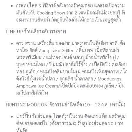
กระทบไหล่ 3 พิธีกรชื่อดังจากครัวคุณต๋อย และระเบิดความ
มันส์ไปกับ Cooking Show จาก 2 เชฟมือฉมังเมืองชลบุรี ที่
จะมาทรานส์ฟอร์มวัตถุดิบท้องถิ่นให้กลายเป็นเมนูสุดล้ำ
LINE-UP ร้านเด็ดระดับพระกาฬ
คาว หวาน เครื่องดื่ม ของฝาก มาครบจบในที่เดียว อาทิ: ซ้ง
ทาโกะ กิลล์ Zong Tako Grilled / ลิ้นเทพ เนื้อพิคานย่า
เกรดพรีเมียม / แม่ทองปอนด์ หลนปูม้า&น้ำพริกไข่ปู /
บุษยาขนมไทย / ปิ่นมณีปลาส้มไร้ก้าง / เป็ดปักปิ่ง ตะเกียบ
ทอง ภูเก็ต / ขนมปังคลีนบายโมเน่ ขนมปังเพื่อสุขภาพ / โก
ดังนัวส์ กุ้งเเช่น้ำปลา / คุณเลิศ น้ำตาลสด / Moodaengs
Amphawa Ice Cream/เป็ดปักปิ่ง ตะเกียบทอง ภูเก็ต / ปิ่น
มณีปลาส้มไร้ก้าง
HUNTING MODE ON! กิจกรรมล่าดีลเด็ด (10 – 12 ก.ค. เท่านั้น)
แชร์ปั๊บ รับส่วนลด: โพสต์รูปในงาน ติดแฮชแท็ก #ครัวคุณ
ต๋อยอร่อยแชร์ไป (ตั้งสาธารณะ) รับคูปองส่วนลด 20 บาท
ทันที!