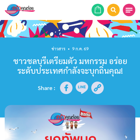
หน้าแรก
สูตรอาหาร
ข่าวสาร
•
9 ก.ค. 69
ชาวชลบุรีเตรียมตัว มหกรรม อร่อย
ร้านอาหาร
ระดับประเทศกำลังจะบุกถิ่นคุณ!
รายการย้อนหลัง
Share
:
เคล็ดลับก้นครัว
บทความ
ข่าวสาร
ติดต่อเรา