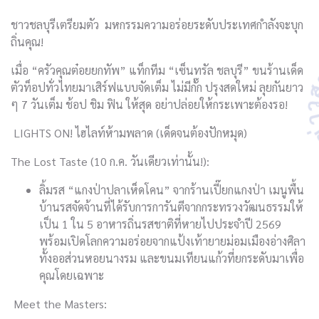
ชาวชลบุรีเตรียมตัว มหกรรมความอร่อยระดับประเทศกำลังจะบุก
ถิ่นคุณ!
เมื่อ “ครัวคุณต๋อยยกทัพ” แท็กทีม “เซ็นทรัล ชลบุรี” ขนร้านเด็ด
ตัวท็อปทั่วไทยมาเสิร์ฟแบบจัดเต็ม ไม่มีกั๊ก ปรุงสดใหม่ ลุยกันยาว
ๆ 7 วันเต็ม ช้อป ชิม ฟิน ให้สุด อย่าปล่อยให้กระเพาะต้องรอ!
LIGHTS ON! ไฮไลท์ห้ามพลาด (เด็ดจนต้องปักหมุด)
The Lost Taste (10 ก.ค. วันเดียวเท่านั้น!):
ลิ้มรส “แกงป่าปลาเห็ดโคน” จากร้านเปี๊ยกแกงป่า เมนูพื้น
บ้านรสจัดจ้านที่ได้รับการการันตีจากกระทรวงวัฒนธรรมให้
เป็น 1 ใน 5 อาหารถิ่นรสชาติที่หายไปประจำปี 2569
พร้อมเปิดโลกความอร่อยจากแป้งเท้ายายม่อมเมืองอ่างศิลา
ทั้งออส่วนหอยนางรม และขนมเทียนแก้วที่ยกระดับมาเพื่อ
คุณโดยเฉพาะ
Meet the Masters: