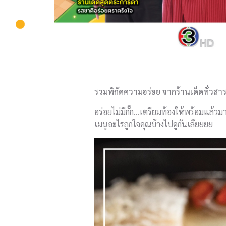
รวมพิกัดความอร่อย จากร้านเด็ดทั่วส
อร่อยไม่มีกั๊ก…เตรียมท้องให้พร้อมแล้วม
เมนูอะไรถูกใจคุณบ้างไปดูกันเล๊ยยยย