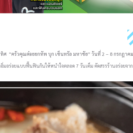
ารทิศ
“ครัวคุณต๋อยยกทัพ บุก เซ็นทรัล มหาชัย” วันที่ 2 – 8 กรกฎาค
าอิ่มอร่อยแบบฟี๊นฟินกินให้หนำใจตลอด 7 วันเต็ม คัดสรรร้านอร่อยจากท