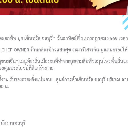
ยยกทัพ บุก เซ็นทรัล ชลบุรี” วันอาทิตย์ที่ 12 กรกฎาคม 2569 เวลา
ล
CHEF OWNER ร้านกล่องข้าวแสนศุข
จะมารังสรรค์เมนูแสนอร่อยให้ท
ลูขนมจีน”
เมนูท้องถิ่นเมืองชลที่ทำจากลูกสามสิบพืชสมุนไพรพื้นถิ่น
ยคุณประโยชน์ที่ดีแก่ร่างกาย
ี่งาน รับรองอร่อยจึ้งแน่นอน!!!
ศูนย์การค้าเซ็นทรัล ชลบุรี บริเวณ ลา
00 น.
นักงานชลบุรี