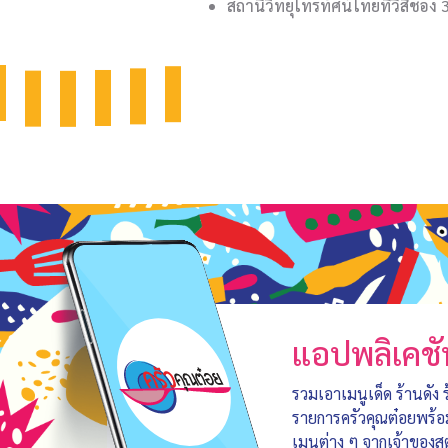
สถานีวิทยุโทรทัศน์ไทยทีวีสีช่อง 
แอปพลิเคชั
รวมเอาเมนูเด็ด ร้านดัง
รายการครัวคุณต๋อยพร้
เมนูต่าง ๆ จากเจ้าของสู