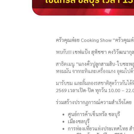
ครัวคุณต๋อย
Cooking Show “ครัวคุณต๋อ
พบกับ!!!
เชฟแป้ง สุพิชชา คงวิวัฒนากุ
สาธิตเมนู
“แกงคั่วปูลูกสามสิบ-ใบชะพ
หอมมัน จากกะทิและเครื่องแกง อุดมไปด้ว
มารับชม และลิ้มลองรสชาติสุดว้าวกันได้ท
2569
เวลาเปิด-ปิด ทุกวัน 10.00
– 22.
ร่วมสร้างปรากฏการณ์ความสำเร็จโดย
ศูนย์การค้าเซ็นทรัล ชลบุรี
เมืองชลบุรี
การท่องเที่ยวแห่งประเทศไทย สำ