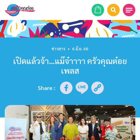
หน้าแรก
สูตรอาหาร
ข่าวสาร
•
6 มิ.ย. 66
เปิดแล้วจ้า…แม๊จ๋าาาา ครัวคุณต๋อย
ร้านอาหาร
เพลส
รายการย้อนหลัง
Share
:
เคล็ดลับก้นครัว
บทความ
ข่าวสาร
ติดต่อเรา