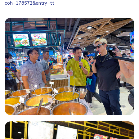
coh=178572&entry=tt