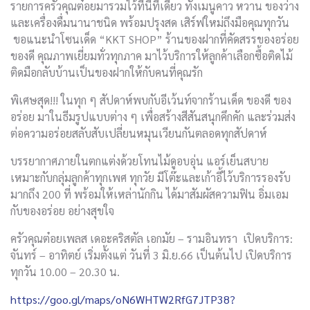
รายการครัวคุณต๋อยมารวมไว้ที่นี่ที่เดียว ทั้งเมนูคาว หวาน ของว่าง
และเครื่องดื่มนานาชนิด พร้อมปรุงสด เสิร์ฟใหม่ถึงมือคุณทุกวัน
ขอแนะนำโซนเด็ด “KKT SHOP” ร้านของฝากที่คัดสรรของอร่อย
ของดี คุณภาพเยี่ยมทั่วทุกภาค มาไว้บริการให้ลูกค้าเลือกซื้อติดไม้
ติดมือกลับบ้านเป็นของฝากให้กับคนที่คุณรัก
พิเศษสุด!!! ในทุก ๆ สัปดาห์พบกับอีเว้นท์จากร้านเด็ด ของดี ของ
อร่อย มาในธีมรูปแบบต่าง ๆ เพื่อสร้างสีสันสนุกคึกคัก และร่วมส่ง
ต่อความอร่อยสลับสับเปลี่ยนหมุนเวียนกันตลอดทุกสัปดาห์
บรรยากาศภายในตกแต่งด้วยโทนไม้ดูอบอุ่น แอร์เย็นสบาย
เหมาะกับกลุ่มลูกค้าทุกเพศ ทุกวัย มีโต๊ะและเก้าอี้ไว้บริการรองรับ
มากถึง 200 ที่ พร้อมให้เหล่านักกิน ได้มาสัมผัสความฟิน อิ่มเอม
กับของอร่อย อย่างสุขใจ
ครัวคุณต๋อยเพลส เดอะคริสตัล เอกมัย – รามอินทรา เปิดบริการ:
จันทร์ – อาทิตย์ เริ่มตั้งแต่ วันที่ 3 มิ.ย.66 เป็นต้นไป เปิดบริการ
ทุกวัน 10.00 – 20.30 น.
https://goo.gl/maps/oN6WHTW2RfG7JTP38?