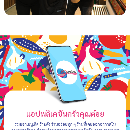
แอปพลิเคชันครัวคุณต๋อย
รวมเอาเมนูเด็ด ร้านดัง ร้านอร่อยทุก ๆ ร้านที่เคยออกอากาศใน
รายการครัวคุณต๋อยพร้อมสูตรอาหารและเคล็ดลับ การปรุงอาหาร