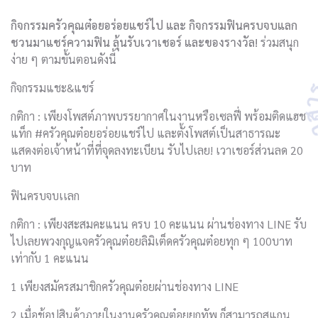
กิจกรรมครัวคุณต๋อยอร่อยแชร์ไป
และ
กิจกรรมฟินครบจบแลก
ชวนมาแชร์ความฟิน
ลุ้นรับเวาเชอร์
และของรางวัล
!
ร่วมสนุก
ง่าย ๆ ตามขั้นตอนดังนี้
กิจกรรมแชะ&แชร์
กติกา : เพียงโพสต์ภาพบรรยากาศในงานหรือเซลฟี่ พร้อมติดแฮช
แท็ก #ครัวคุณต๋อยอร่อยแชร์ไป และตั้งโพสต์เป็นสาธารณะ
แสดงต่อเจ้าหน้าที่ที่จุดลงทะเบียน รับไปเลย! เวาเชอร์ส่วนลด 20
บาท
ฟินครบจบเเลก
กติกา : เพียงสะสมคะแนน ครบ 10 คะแนน ผ่านช่องทาง LINE รับ
ไปเลยพวงกุญแจครัวคุณต๋อยลิมิเต็ดครัวคุณต๋อยทุก ๆ 100บาท
เท่ากับ 1 คะแนน
1 เพียงสมัครสมาชิกครัวคุณต๋อยผ่านช่องทาง LINE
2 เมื่อช้อปสินค้าภายในงานครัวคุณต๋อยยกทัพ ก็สามารถสแกน