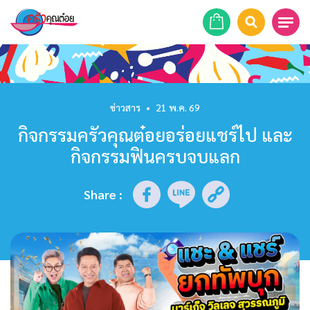
หน้าแรก
สูตรอาหาร
ข่าวสาร
•
21 พ.ค. 69
กิจกรรมครัวคุณต๋อยอร่อยแชร์ไป และ
ร้านอาหาร
กิจกรรมฟินครบจบแลก
รายการย้อนหลัง
Share
:
เคล็ดลับก้นครัว
บทความ
ข่าวสาร
ติดต่อเรา