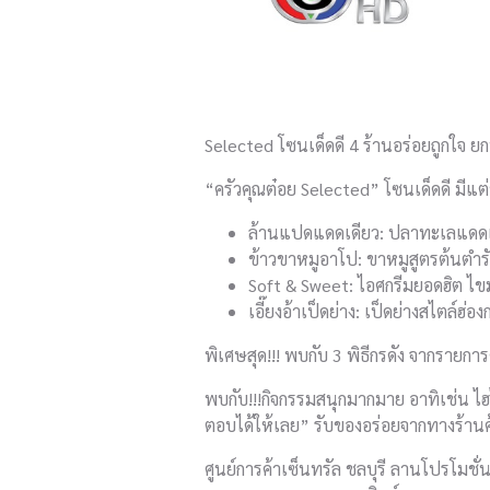
Selected โซนเด็ดดี 4 ร้านอร่อยถูกใจ ยกน
“ครัวคุณต๋อย Selected” โซนเด็ดดี มีแต่
ล้านแปดแดดเดียว: ปลาทะเลแดดเด
ข้าวขาหมูอาโป: ขาหมูสูตรต้นตำรั
Soft & Sweet: ไอศกรีมยอดฮิต ไข
เอี๊ยงอ้าเป็ดย่าง: เป็ดย่างสไตล์ฮ่อ
พิเศษสุด!!! พบกับ 3 พิธีกรดัง จากรายก
พบกับ!!!กิจกรรมสนุกมากมาย อาทิเช่น ไฮ
ตอบได้ให้เลย” รับของอร่อยจากทางร้านค้
ศูนย์การค้าเซ็นทรัล ชลบุรี ลานโปรโมชั่น 