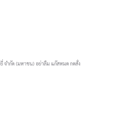
่ จำกัด (มหาชน) อย่าลืม แก๊สหมด กดสั่ง