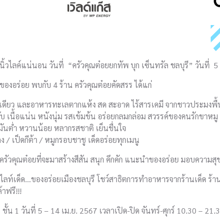
ิ้วไลค์แน่นอน วันที่ “ครัวคุณต๋อยยกทัพ บุก เซ็นทรัล ชลบุรี” วันที่ 5
ของอร่อย พบกับ 4 ร้าน ครัวคุณต๋อยคัดสรร ได้แก่
ียว และอาหารทะเลตากแห้ง สด สะอาด ไร้สารเคมี จากชาวประมงพื้นบ
บ เนื้อแน่น หนังนุ่ม รสเข้มข้น อร่อยกลมกล่อม สวรรค์ของคนรักขาหมู
มันต่ำ หวานน้อย หลากรสชาติ เย็นชื่นใจ
งกง / เป็ดกีต้า / หมูกรอบชาชู เด็ดอร่อยทุกเมนู
ารครัวคุณต๋อยที่จะมาสร้างสีสัน สนุก คึกคัก แนะนำของอร่อย มอบความ
ไลท์เด็ด…ของอร่อยเมืองชลบุรี โชว์สาธิตการทำอาหารจากร้านเด็ด ร้า
าฟรี!!!
ชั้น 1 วันที่ 5 – 14 เม.ย. 2567 เวลาเปิด-ปิด จันทร์-ศุกร์ 10.30 – 21