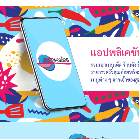
แอปพลิเคชั
รวมเอาเมนูเด็ด ร้านดัง
รายการครัวคุณต๋อยพร้
เมนูต่าง ๆ จากเจ้าของสู