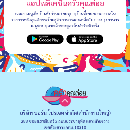
แอปพลิเคชันครัวคุณต๋อย
รวมเอาเมนูเด็ด ร้านดัง ร้านอร่อยทุก ๆ ร้านที่เคยออกอากาศใน
รายการครัวคุณต๋อยพร้อมสูตรอาหารและเคล็ดลับ การปรุงอาหาร
เมนูต่าง ๆ จากเจ้าของสูตรต้นตำรับตัวจริง
บริษัท บอร์น โปรเจค จำกัด(สำนักงานใหญ่)
288 ซอยส.ธรณินทร์ 2 ถนนประชาอุทิศ แขวงหัวยขวาง
เขตห้วยขวาง กทม. 10310