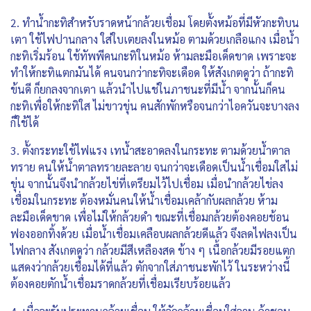
2. ทำน้ำกะทิสำหรับราดหน้ากล้วยเชื่อม โดยตั้งหม้อที่มีหัวกะทิบน
เตา ใช้ไฟปานกลาง ใส่ใบเตยลงในหม้อ ตามด้วยเกลือแกง เมื่อน้ำ
กะทิเริ่มร้อน ใช้ทัพพีคนกะทิในหม้อ ห้ามละมือเด็ดขาด เพราะจะ
ทำให้กะทิแตกมันได้ คนจนกว่ากะทิจะเดือด ให้สังเกตดูว่า ถ้ากะทิ
ข้นดี ก็ยกลงจากเตา แล้วนำไปแช่ในภาชนะที่มีน้ำ จากนั้นก็คน
กะทิเพื่อให้กะทิใส ไม่ขาวขุ่น คนสักพักหรือจนกว่าไอควันจะบางลง
ก็ใช้ได้
3. ตั้งกระทะใช้ไฟแรง เทน้ำสะอาดลงในกระทะ ตามด้วยน้ำตาล
ทราย คนให้น้ำตาลทรายละลาย จนกว่าจะเดือดเป็นน้ำเชื่อมใสไม่
ขุ่น จากนั้นจึงนำกล้วยไข่ที่เตรียมไว้ไปเชื่อม เมื่อนำกล้วยไข่ลง
เชื่อมในกระทะ ต้องหมั่นคนให้น้ำเชื่อมเคล้ากับผลกล้วย ห้าม
ละมือเด็ดขาด เพื่อไม่ให้กล้วยดำ ขณะที่เชื่อมกล้วยต้องคอยช้อน
ฟองออกทิ้งด้วย เมื่อน้ำเชื่อมเคลือบผลกล้วยดีแล้ว จึงลดไฟลงเป็น
ไฟกลาง สังเกตดูว่า กล้วยมีสีเหลืองสด ข้าง ๆ เนื้อกล้วยมีรอยแตก
แสดงว่ากล้วยเชื่อมได้ที่แล้ว ตักจากใส่ภาชนะพักไว้ ในระหว่างนี้
ต้องคอยตักน้ำเชื่อมราดกล้วยที่เชื่อมเรียบร้อยแล้ว